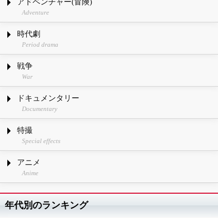
アドベンチャー(冒険)
Adventure
時代劇
Period drama
戦争
War
ドキュメンタリー
Documentary
特撮
Special effects
アニメ
Anime
年代別のランキング