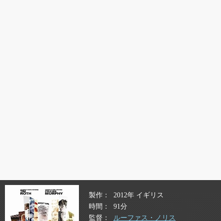
製作
2012年 イギリス
時間
91分
監督
ルーファス・ノリス