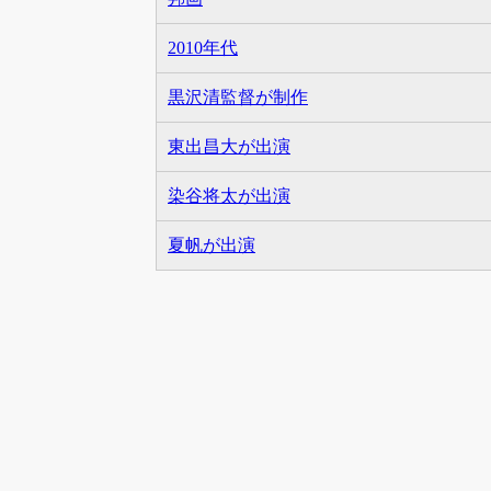
2010年代
黒沢清監督が制作
東出昌大が出演
染谷将太が出演
夏帆が出演