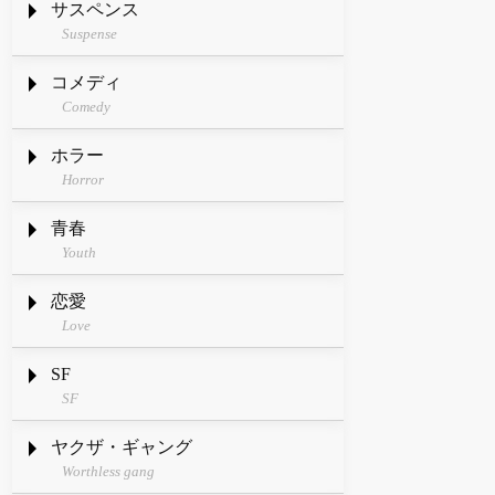
サスペンス
Suspense
コメディ
Comedy
ホラー
Horror
青春
Youth
恋愛
Love
SF
SF
ヤクザ・ギャング
Worthless gang