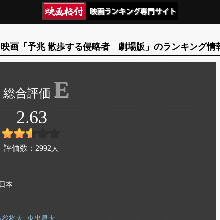
映画「予兆 散歩する侵略者 劇場版」のランキング情
E
2.63
評価数：
2992
人
 日本
染谷将太
東出昌大