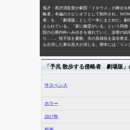
鬼才・黒沢清監督が劇団「イキウメ」の舞台を
略者」本編のスピンオフとして制作され、WOW
者」を、「劇場版」として一本にまとめた。劇場
えられている。「家に幽霊がいる」という同僚
院の心療内科へみゆきを連れていく。診察の結
り……。悦子役を夏帆、夫の辰雄役を染谷将太
も出演した東出昌大が演じる。脚本には「リン
「予兆 散歩する侵略者 劇場版」
サスペンス
ホラー
2017年
邦画