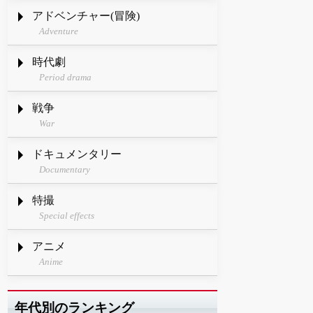
アドベンチャー(冒険)
Adventure
時代劇
Period drama
戦争
War
ドキュメンタリー
Documentary
特撮
Special effects
アニメ
Anime
年代別のランキング