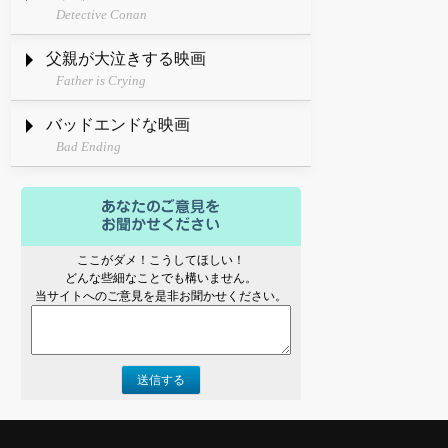
Detective Conan
父親が大泣きする映画
Father is Crying
バッドエンドな映画
Bad Ending
ここがダメ！こうしてほしい！
どんな些細なことでも構いません。
当サイトへのご意見を是非お聞かせください。
送信する