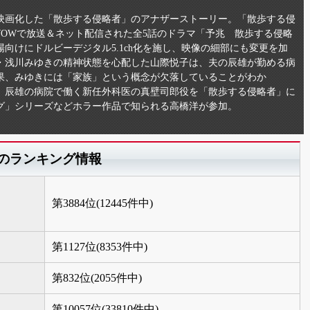
映画化した「散歩する侵略者」のアナザーストーリー。「散歩する侵
OWで放送＆ネット配信された全5話のドラマ「予兆 散歩する侵略
向けにドルビーデジタル5.1ch化を施し、映像の細部にも変更を加
・浅川みゆきの精神状態を心配した山際悦子は、夫の辰雄が勤める病
果、みゆきには「家族」という概念が欠落していることがわか
、辰雄の病院で働く新任外科医の真壁司郎役を「散歩する侵略者」に
グ」シリーズなどホラー作品で知られる高橋洋が参加。
のランキング情報
第3884位(12445件中)
第1127位(8353件中)
第832位(2055件中)
第10057位(33810件中)