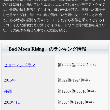
の介護に疲れ、働いていた工場もつぶれてしまった中年男・ケイジ
は、最愛の母を殺害してしまう。母の死体を積み、故郷へと車を走
らせるケイジは、途中の山道で倒れていた若い女・トワコと出会
う。ある時期の記憶を完全に失い、ひたすら家族を探そうとするト
ワコ。そんな彼女に寄り添うケイジも、トワコに母の面影を見てい
た。母の死体を乗せた車で2人の旅が続く。
「Bad Moon Rising」のランキング情報
ヒューマンドラマ
第18382位(33778件中)
2015年
第829位(1924件中)
邦画
第12807位(33810件中)
2010年代
第8534位(19518件中)