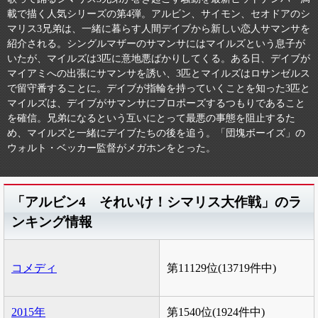
載で描く人気シリーズの第4弾。アルビン、サイモン、セオドアのシ
マリス3兄弟は、一緒に暮らす人間デイブから新しい恋人サマンサを
紹介される。シングルマザーのサマンサにはマイルズという息子が
いたが、マイルズは3匹に意地悪ばかりしてくる。ある日、デイブが
マイアミへの出張にサマンサを誘い、3匹とマイルズはロサンゼルス
で留守番することに。デイブが指輪を持っていくことを知った3匹と
マイルズは、デイブがサマンサにプロポーズするつもりであること
を確信。兄弟になるという互いにとって最悪の事態を阻止するた
め、マイルズと一緒にデイブたちの後を追う。「団塊ボーイズ」の
ウォルト・ベッカー監督がメガホンをとった。
「アルビン4 それいけ！シマリス大作戦」のラ
ンキング情報
コメディ
第11129位(13719件中)
2015年
第1540位(1924件中)