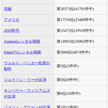
洋画
第30373位(41791件中)
アメリカ
第17510位(25460件中)
2010年代
第15471位(19518件中)
Amazonレンタル視聴
第14991位(16902件中)
DmmTVレンタル視聴
第3660位(4074件中)
ウォルト・ベッカー監督が
第5位(5件中)
制作
ジェイソン・リーが出演
第6位(9件中)
キンバリー・ウィリアムズ
第6位(10件中)
が出演
ジョシュ・グリーンが出演
第1位(1件中)