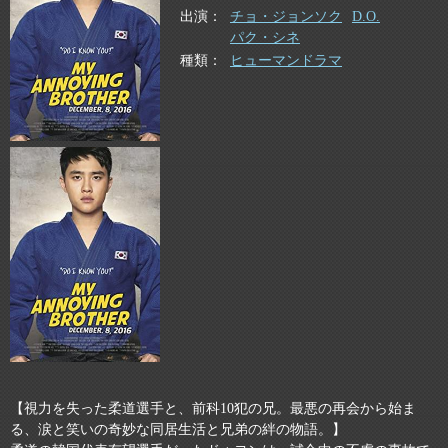
出演
チョ・ジョンソク
D.O.
パク・シネ
種類
ヒューマンドラマ
【視力を失った柔道選手と、前科10犯の兄。最悪の再会から始ま
る、涙と笑いの奇妙な同居生活と兄弟の絆の物語。】