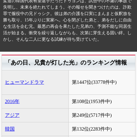
柔道の韓国代表有望選手だったドゥヨンは、試合中の不慮の事故で
失明し、未来を絶たれてしまう。その報せを聞きつけたのは、詐欺
罪で服役中の兄ドゥシク。彼は弟の介護を口実にまんまと仮釈放を
勝ち取り、15年ぶりに実家へ。心を閉ざした弟と、弟をだしに自由
な生活を企む兄。最悪の再会を果たした兄弟の、予測不能な同居生
活が始まる。衝突を繰り返しながらも、次第に芽生える固い絆。し
かし、そんな二人に更なる試練が待ち受けていた。
「あの日、兄貴が灯した光」のランキング情報
ヒューマンドラマ
第1447位(33778件中)
2016年
第108位(1953件中)
アジア
第249位(5717件中)
韓国
第132位(2283件中)