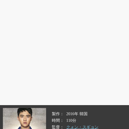
製作
2016年 韓国
時間
110分
監督
クォン・スギョン