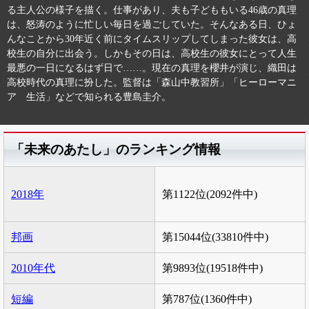
る主人公の様子を描く。仕事があり、夫も子どももいる46歳の真理
は、怒涛のように忙しい毎日を過ごしていた。そんなある日、ひょ
んなことから30年近く前にタイムスリップしてしまった彼女は、高
校生の自分に出会う。しかもその日は、高校生の彼女にとって人生
最悪の一日になるはず日で……。現在の真理を櫻井が演じ、織田は
高校時代の真理に扮した。監督は「森山中教習所」「ヒーローマニ
ア 生活」などで知られる豊島圭介。
「未来のあたし」のランキング情報
2018年
第1122位(2092件中)
邦画
第15044位(33810件中)
2010年代
第9893位(19518件中)
短編
第787位(1360件中)