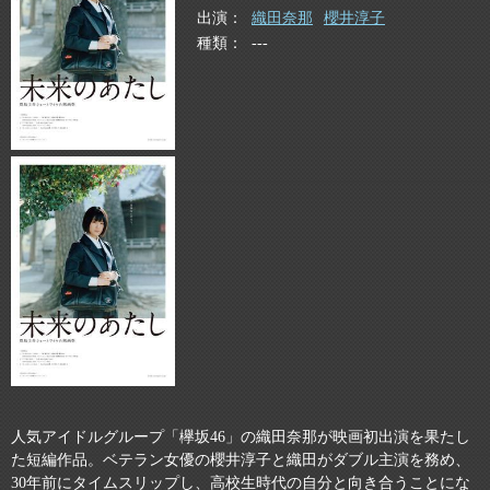
出演
織田奈那
櫻井淳子
種類
---
人気アイドルグループ「欅坂46」の織田奈那が映画初出演を果たし
た短編作品。ベテラン女優の櫻井淳子と織田がダブル主演を務め、
30年前にタイムスリップし、高校生時代の自分と向き合うことにな