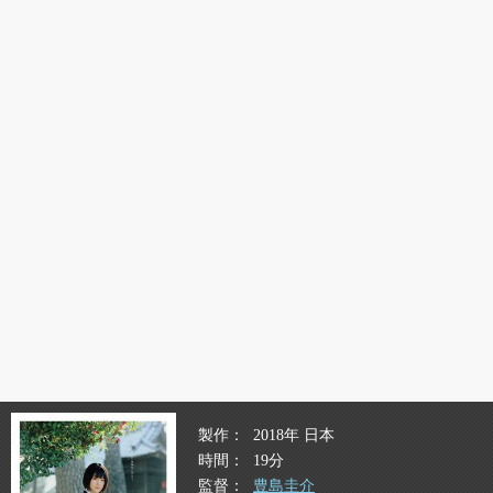
製作
2018年 日本
時間
19分
監督
豊島圭介