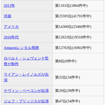
2013年
第1161位(1864件中)
洋画
第25595位(41791件中)
アメリカ
第14300位(25460件中)
2010年代
第12633位(19518件中)
Amazonレンタル視聴
第12763位(16902件中)
ロベルト・シュヴェンケ監
第8位(9件中)
督が制作
ライアン・レイノルズが出
第32位(34件中)
演
ケヴィン・ベーコンが出演
第29位(39件中)
ジェフ・ブリッジスが出演
第47位(54件中)