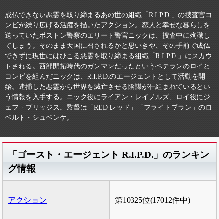
成仏できない悪霊を取り締まるあの世の組織「R.I.P.D.」の捜査官コ
ンビが繰り広げる活躍を描いたアクション。恋人と幸せな暮らしを
送っていたボストン警察のエリート警官ニックは、捜査中に殉職し
てしまう。そのまま天国に召されるかと思いきや、その手前で成仏
できずに現世にはびこる悪霊を取り締まる組織「R.I.P.D.」にスカウ
トされる。西部開拓時代のガンマンだったというベテランのロイと
コンビを組んだニックは、R.I.P.D.のエージェントとして活動を開
始。逮捕した悪霊から世界を滅亡させる陰謀が仕組まれているとい
う情報を入手する。ニック役にライアン・レイノルズ、ロイ役にジ
ェフ・ブリッジス。監督は「RED レッド」「フライトプラン」のロ
ベルト・シュベンケ。
「ゴースト・エージェント R.I.P.D.」のランキン
グ情報
アクション
第10325位(17012件中)