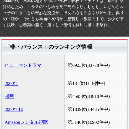
2000年代、日本の地方都市の中学校。転校生のチアキは、周囲に溶
け込むため、クラスのいじめを見て見ぬふり。しかし、いじめられ
っ子のマサコとの奇妙な交流が、彼女の心を揺さぶり始める。偽り
の平穏か、それとも本当の友情か。息苦しい教室の中で、少女が下
す決断。思春期の脆く、痛々しい感情を鮮烈に描く衝撃作。
「非・バランス」のランキング情報
ヒューマンドラマ
第6923位(33778件中)
2000年
第131位(1119件中)
邦画
第4595位(33810件中)
2000年代
第1839位(14435件中)
Amazonレンタル視聴
第3146位(16902件中)