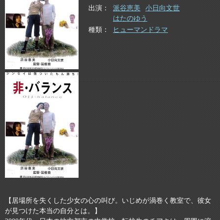
出演
派谷恵美
小日向文世
はたのゆう
種類
ヒューマンドラマ
【居場所を失くした少女の心の叫び。いじめが渦巻く教室で、彼女
が見つけた本当の自分とは。】