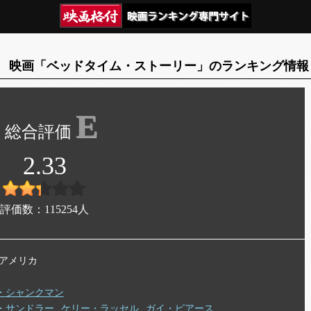
映画「ベッドタイム・ストーリー」のランキング情報
E
2.33
評価数：
115254
人
年 アメリカ
・シャンクマン
・サンドラー
ケリー・ラッセル
ガイ・ピアース