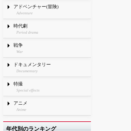
アドベンチャー(冒険)
Adventure
時代劇
Period drama
戦争
War
ドキュメンタリー
Documentary
特撮
Special effects
アニメ
Anime
年代別のランキング