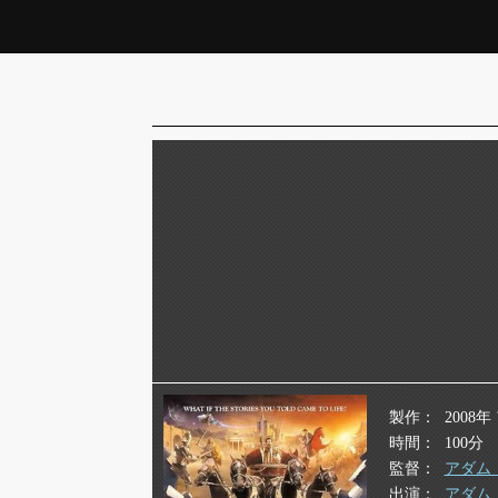
製作
2008
時間
100分
監督
アダム
出演
アダム