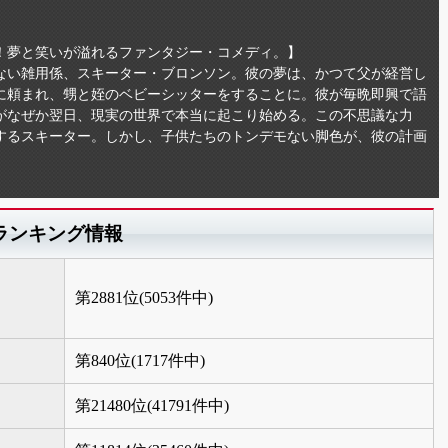
！夢と笑いが溢れるファンタジー・コメディ。】
ない雑用係、スキーター・ブロンソン。彼の夢は、かつて父が経営し
に頼まれ、甥と姪のベビーシッターをすることに。彼が毎晩即興で語
がなぜか翌日、現実の世界で本当に起こり始める。この不思議な力
するスキーター。しかし、子供たちのトンデモない脚色が、彼の計画
。
ランキング情報
第2881位(5053件中)
第840位(1717件中)
第21480位(41791件中)