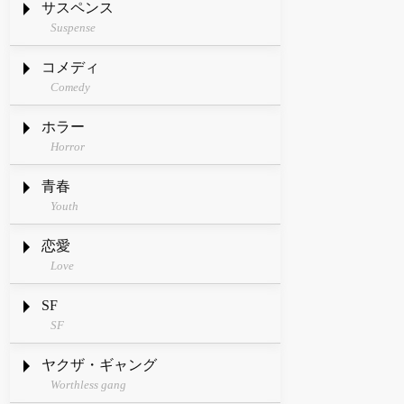
サスペンス
Suspense
コメディ
Comedy
ホラー
Horror
青春
Youth
恋愛
Love
SF
SF
ヤクザ・ギャング
Worthless gang