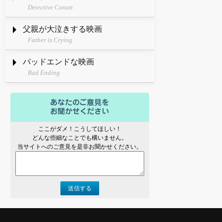
Detective Conan
父親が大泣きする映画
Father is Crying
バッドエンドな映画
Bad Ending
ここがダメ！こうしてほしい！
どんな些細なことでも構いません。
当サイトへのご意見を是非お聞かせください。
送信する