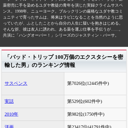
薬密売に手を染めるユダヤ教徒の青年を演じた実録クライムサスペ
ンス。1998年、ニューヨーク。ブルックリンの厳格なユダヤ教コミ
ュニティで育ったサムは、将来はラビになることを当然のように思
っていたが、ふとしたことから自分の人生に疑いを抱きはじめる。
そんな折、彼は友人に誘われ、ある薬を運ぶ仕事を手伝うが……。
共演に「ハングオーバー！」シリーズのジャスティン・バーサ。
「バッド・トリップ 100万個のエクスタシーを密
輸した男」のランキング情報
サスペンス
第7026位(12445件中)
実話
第529位(602件中)
2010年
第982位(1750件中)
洋画
第23417位(41791件中)