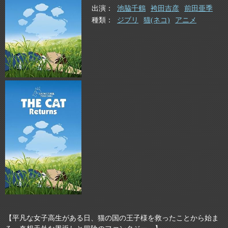
出演
池脇千鶴
袴田吉彦
前田亜季
種類
ジブリ
猫(ネコ)
アニメ
【平凡な女子高生がある日、猫の国の王子様を救ったことから始ま