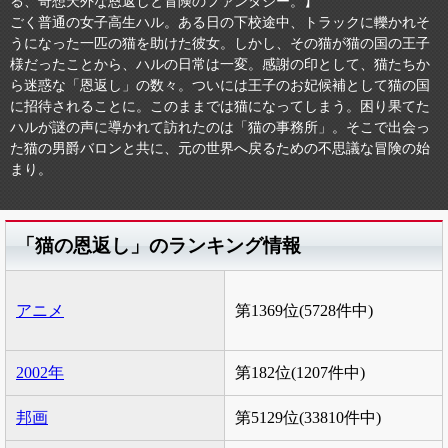
る、奇想天外な恩返しと冒険のファンタジー。】
ごく普通の女子高生ハル。ある日の下校途中、トラックに轢かれそ
うになった一匹の猫を助けた彼女。しかし、その猫が猫の国の王子
様だったことから、ハルの日常は一変。感謝の印として、猫たちか
ら迷惑な「恩返し」の数々。ついには王子のお妃候補として猫の国
に招待されることに。このままでは猫になってしまう。困り果てた
ハルが謎の声に導かれて訪れたのは「猫の事務所」。そこで出会っ
た猫の男爵バロンと共に、元の世界へ戻るための不思議な冒険の始
まり。
「猫の恩返し」のランキング情報
アニメ
第1369位(5728件中)
2002年
第182位(1207件中)
邦画
第5129位(33810件中)