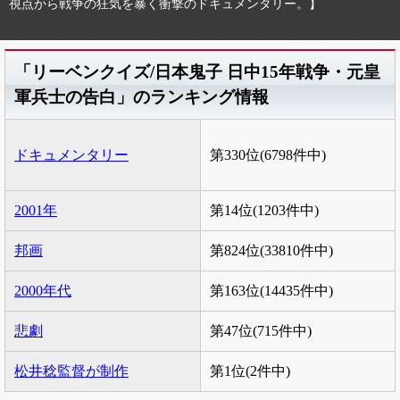
視点から戦争の狂気を暴く衝撃のドキュメンタリー。】
「リーベンクイズ/日本鬼子 日中15年戦争・元皇
軍兵士の告白」のランキング情報
ドキュメンタリー
第330位(6798件中)
2001年
第14位(1203件中)
邦画
第824位(33810件中)
2000年代
第163位(14435件中)
悲劇
第47位(715件中)
松井稔監督が制作
第1位(2件中)