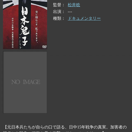
監督
松井稔
出演
---
種類
ドキュメンタリー
【元日本兵たちが自らの口で語る、日中15年戦争の真実。加害者の