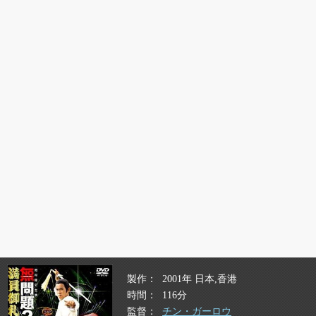
製作
2001年 日本,香港
時間
116分
監督
チン・ガーロウ