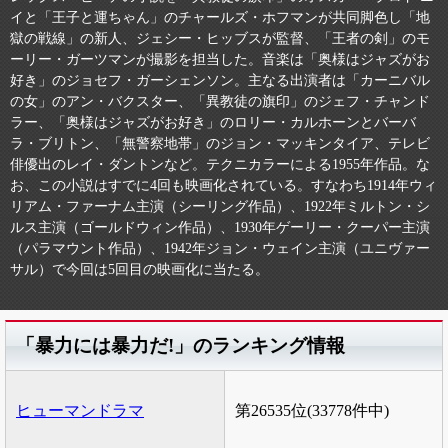
イと「王子と運ちゃん」のチャールズ・ホフマンが共同脚色し「地
獄の戦線」の新人、ジェシー・ヒッブスが監督、「王者の剣」のモ
ーリー・ガーツマンが撮影を担当した。音楽は「奥様はジャズがお
好き」のジョセフ・ガーシェンソン。主なる出演者は「カーニバル
の女」のアン・バクスター、「異教徒の旗印」のジェフ・チャンド
ラー、「奥様はジャズがお好き」のロリー・カルホーンとバーバ
ラ・ブリトン、「無警察地帯」のジョン・マッキンタイア、テレビ
俳優出のレイ・ダントンなど。テクニカラーによる1955年作品。な
お、この小説はすでに4回も映画化されている。すなわち1914年ウィ
リアム・ファーナム主演（シーリング作品）、1922年ミルトン・シ
ルス主演（ゴールドウィン作品）、1930年ゲーリー・クーパー主演
（パラマウント作品）、1942年ジョン・ウェイン主演（ユニヴァー
サル）で今回は5回目の映画化に当たる。
「暴力には暴力だ!」のランキング情報
ヒューマンドラマ
第26535位(33778件中)