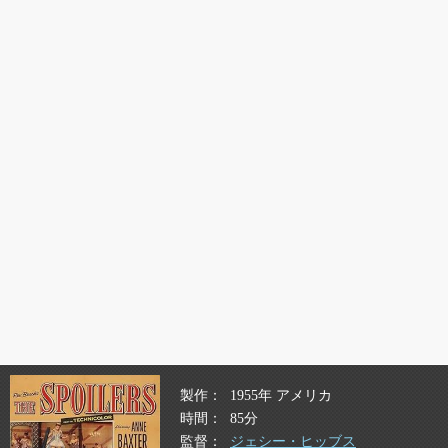
製作
1955年 アメリカ
時間
85分
監督
ジェシー・ヒッブス