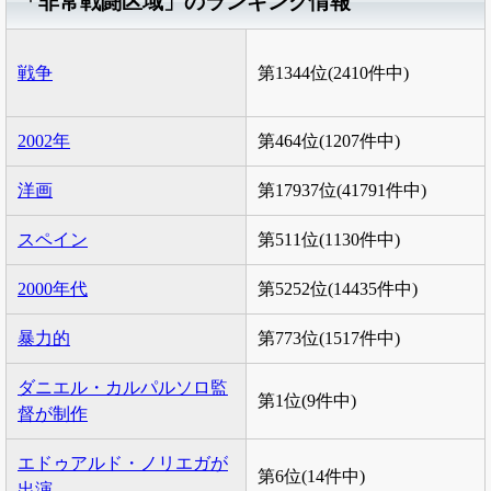
「非常戦闘区域」のランキング情報
戦争
第1344位(2410件中)
2002年
第464位(1207件中)
洋画
第17937位(41791件中)
スペイン
第511位(1130件中)
2000年代
第5252位(14435件中)
暴力的
第773位(1517件中)
ダニエル・カルパルソロ監
第1位(9件中)
督が制作
エドゥアルド・ノリエガが
第6位(14件中)
出演