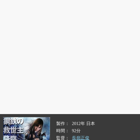
製作
2012年 日本
時間
92分
監督
長嶺正俊