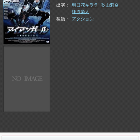
出演
明日花キララ
秋山莉奈
栩原楽人
種類
アクション