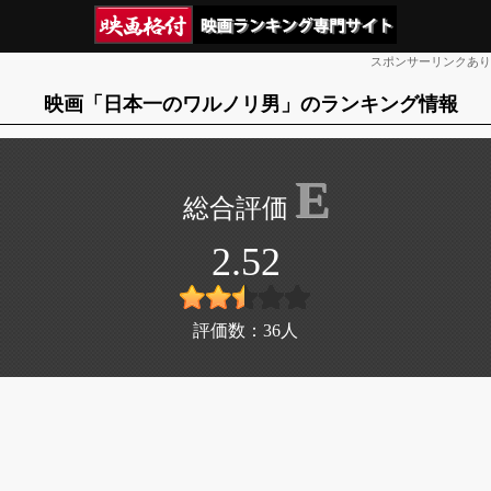
スポンサーリンクあり
映画「日本一のワルノリ男」のランキング情報
E
2.52
評価数：
36
人