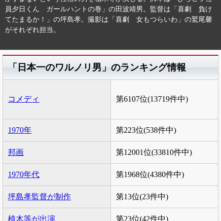
員夕日くん ガールハントの巻」の田波靖男。監督は「喜劇 負け
てたまるか！」の坪島孝。撮影は「喜劇 女もつらいわ」の鷲尾馨
がそれぞれ担当。
「日本一のワルノリ男」のランキング情報
コメディ
第6107位(13719件中)
1970年
第223位(538件中)
邦画
第12001位(33810件中)
1970年代
第1968位(4380件中)
坪島孝監督が制作
第13位(23件中)
植木等が出演
第23位(42件中)