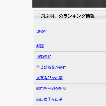
「飛ぶ唄」のランキング情報
1946年
邦画
1950年代
菅英雄監督が制作
嵐寛寿郎が出演
羅門光三郎が出演
高山廣子が出演