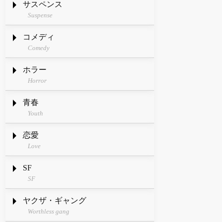
サスペンス
Suspense
コメディ
Comedy
ホラー
Horror
青春
Youth
恋愛
Love
SF
SF
ヤクザ・ギャング
Worthless gang