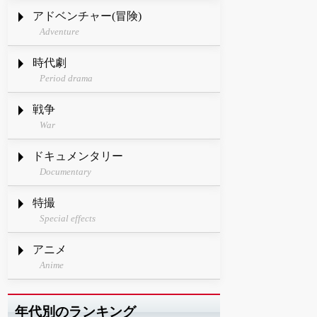
アドベンチャー(冒険)
Adventure
時代劇
Period drama
戦争
War
ドキュメンタリー
Documentary
特撮
Special effects
アニメ
Anime
年代別のランキング