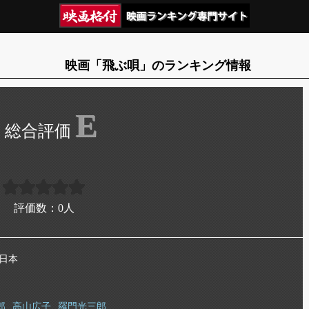
映画「飛ぶ唄」のランキング情報
E
評価数：
0
人
 日本
郎
高山広子
羅門光三郎