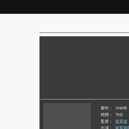
製作
1946年
時間
78分
監督
菅英雄
出演
嵐寛寿