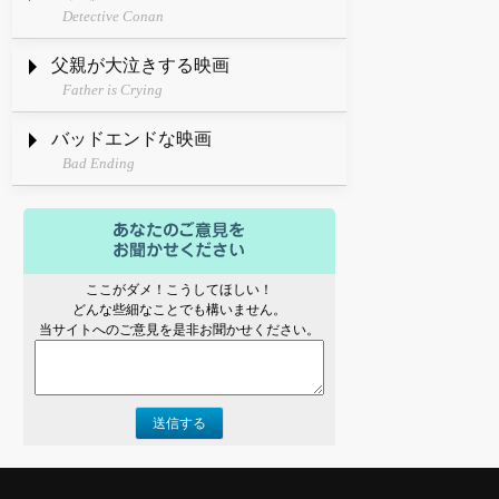
Detective Conan
父親が大泣きする映画
Father is Crying
バッドエンドな映画
Bad Ending
ここがダメ！こうしてほしい！
どんな些細なことでも構いません。
当サイトへのご意見を是非お聞かせください。
送信する