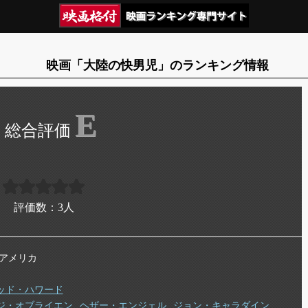
映画「大陸の快男児」のランキング情報
E
評価数：
3
人
年 アメリカ
ッド・ハワード
ジ・オブライエン
ヘザー・エンジェル
ジョン・キャラダイン