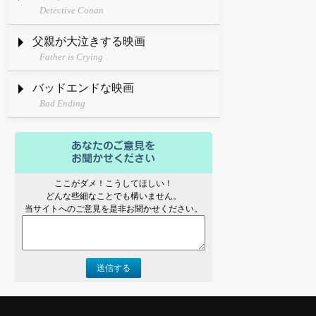
Detective Conan
父親が大泣きする映画
Father is Crying
バッドエンドな映画
Bad Ending
ここがダメ！こうしてほしい！
どんな些細なことでも構いません。
当サイトへのご意見を是非お聞かせください。
送信する