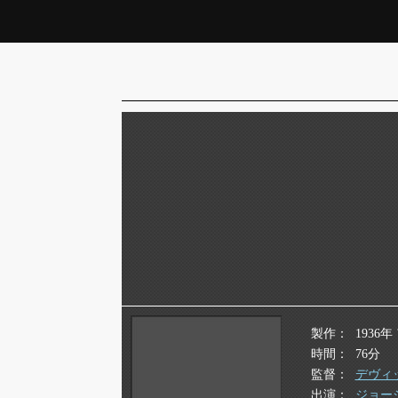
製作
1936
時間
76分
監督
デヴィ
出演
ジョー