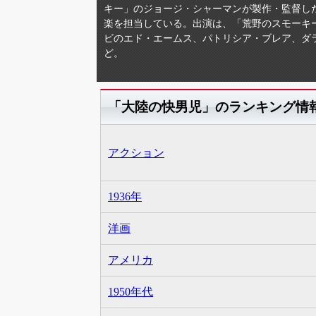
キー」のジョージ・シャーマンが製作・監督し
楽を担当している。出演は、「荒野のスモーキ
ビのエド・エームス、パトリシア・ブレア、ダ
ど。
「大陸の快男児」のランキング情
アクション
1936年
洋画
アメリカ
1950年代