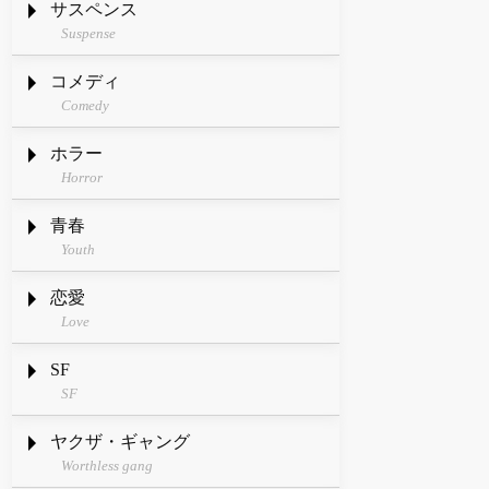
サスペンス
Suspense
コメディ
Comedy
ホラー
Horror
青春
Youth
恋愛
Love
SF
SF
ヤクザ・ギャング
Worthless gang