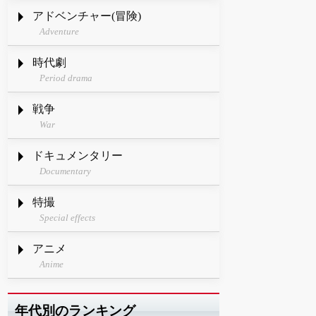
アドベンチャー(冒険)
Adventure
時代劇
Period drama
戦争
War
ドキュメンタリー
Documentary
特撮
Special effects
アニメ
Anime
年代別のランキング