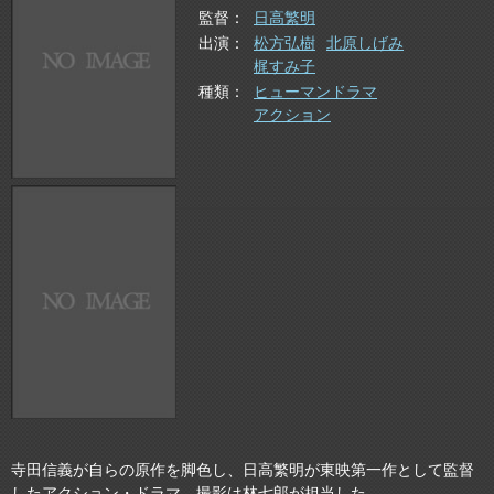
監督
日高繁明
出演
松方弘樹
北原しげみ
梶すみ子
種類
ヒューマンドラマ
アクション
寺田信義が自らの原作を脚色し、日高繁明が東映第一作として監督
したアクション・ドラマ。撮影は林七郎が担当した。