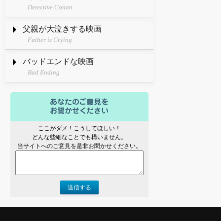
Detective Conan
父親が大泣きする映画
Father is Crying
バッドエンドな映画
Bad Ending
ここがダメ！こうしてほしい！
どんな些細なことでも構いません。
当サイトへのご意見を是非お聞かせください。
送信する