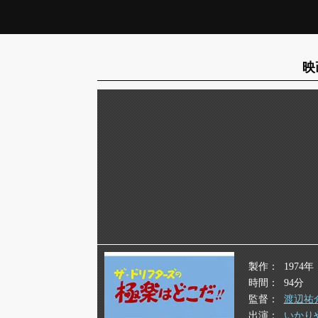
映
製作
1974年
時間
94分
監督
渡辺祐
出演
いかり