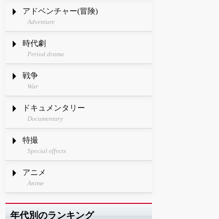
アドベンチャー(冒険)
Adventure
時代劇
Period drama
戦争
War
ドキュメンタリー
Documentary
特撮
Special effects
アニメ
Anime
年代別のランキング