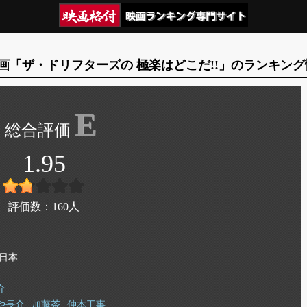
画「ザ・ドリフターズの 極楽はどこだ!!」のランキング
E
1.95
評価数：
160
人
 日本
介
や長介
加藤茶
仲本工事