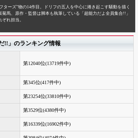
リフターズ”物の14作目。ドリフの五人を中心に捲き起こす騒動を描く
菊馬、原作・監督は脚本も執筆している「超能力だよ全員集合!!」
れぞれ担当。
だ!!」のランキング情報
第12040位(13719件中)
第345位(417件中)
第23254位(33810件中)
第3529位(4380件中)
第16339位(16902件中)
第3984位(4074件中)