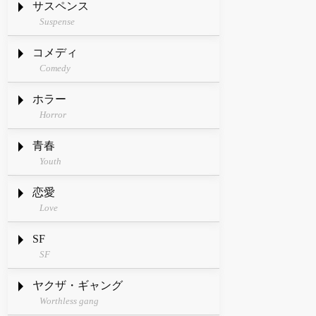
サスペンス
Suspense
コメディ
Comedy
ホラー
Horror
青春
Youth
恋愛
Love
SF
SF
ヤクザ・ギャング
Worthless gang