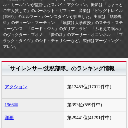
ル・カールソンが監督したスパイ・アクション。撮影は「ちょっと
ご主人貸して」のバーネット・ガフィー、音楽は「ビッグトレイル
(1965)」のエルマー・バーンスタインが担当した。出演は「結婚専
科」のディーン・マーティン、「底抜け大学教授」のステラ・ステ
ィーヴンス、「ロード・ジム」のダリア・ラビ、「ふるえて眠れ」
のヴィクター・ブオノ、「夢の渚」のアーサー・オコンネル、「ブ
ラック・タイツ」のシド・チャリシーなど。製作はアーヴィング・
アレン。
「サイレンサー/沈黙部隊」のランキング情報
アクション
第12453位(17012件中)
1966年
第393位(559件中)
洋画
第29441位(41791件中)