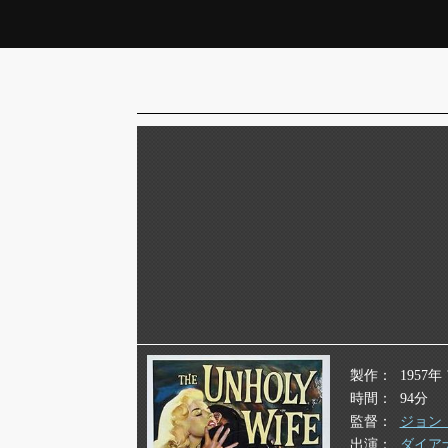
製作
1957
時間
94分
監督
ジョン
出演
ダイア