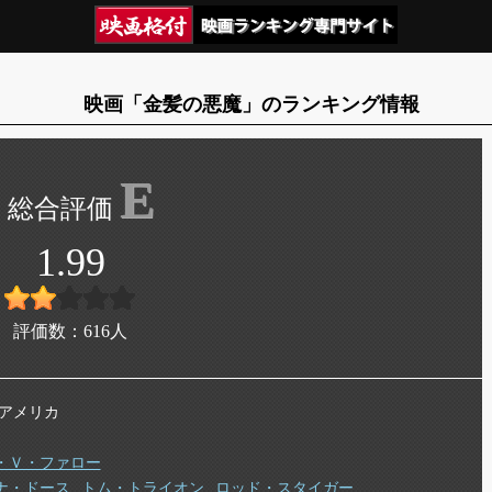
映画「金髪の悪魔」のランキング情報
E
1.99
評価数：
616
人
年 アメリカ
・Ｖ・ファロー
ナ・ドース
トム・トライオン
ロッド・スタイガー