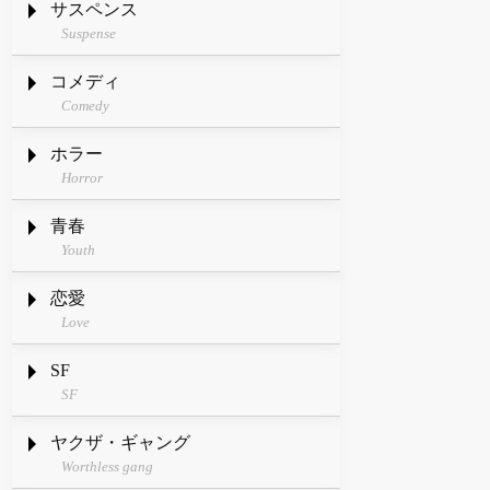
サスペンス
Suspense
コメディ
Comedy
ホラー
Horror
青春
Youth
恋愛
Love
SF
SF
ヤクザ・ギャング
Worthless gang