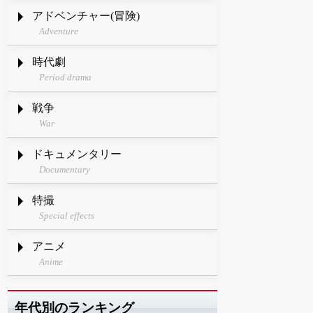
アドベンチャー(冒険)
Adventure
時代劇
Period drama
戦争
War
ドキュメンタリー
Documentary
特撮
Special effects
アニメ
Anime
年代別のランキング