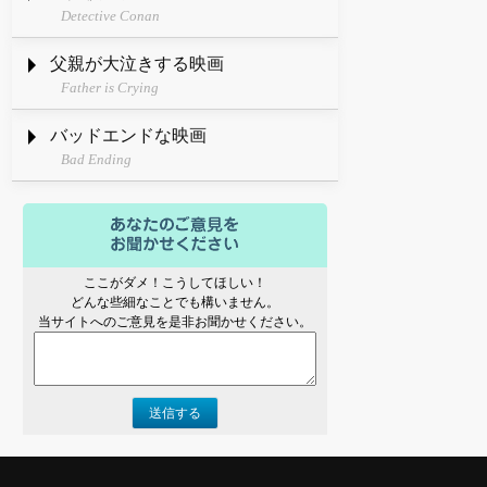
Detective Conan
父親が大泣きする映画
Father is Crying
バッドエンドな映画
Bad Ending
ここがダメ！こうしてほしい！
どんな些細なことでも構いません。
当サイトへのご意見を是非お聞かせください。
送信する