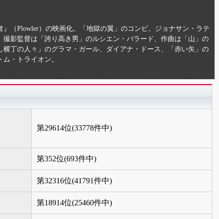
（Plowler）の映画化。「地獄の翼」のコンビ、ジョナサン・ラテ
。撮影監督は「誇り高き男」のルシエン・バラード、作曲は「山」の
し横丁の人々」のグラマ・ガール、ダイアナ・ドース、「赤い矢」の
トム・トライオン。
第29614位(33778件中)
第352位(693件中)
第32316位(41791件中)
第18914位(25460件中)