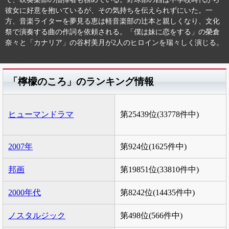
彼女に好意を抱いているが、その気持ちを伝えられずにいた。一
方、音楽ライターを夢見る恵は軽音楽部の辻本と親しくなり、文化
祭で演奏する曲の作詞を依頼される。「僕は妹に恋をする」の榮倉
奈々と「カナリア」の谷村美月が2人のヒロインを瑞々しく演じる。
「檸檬のころ」のランキング情報
ヒューマンドラマ
第25439位(33778件中)
2007年
第924位(1625件中)
邦画
第19851位(33810件中)
2000年代
第8242位(14435件中)
ノスタルジック
第498位(566件中)