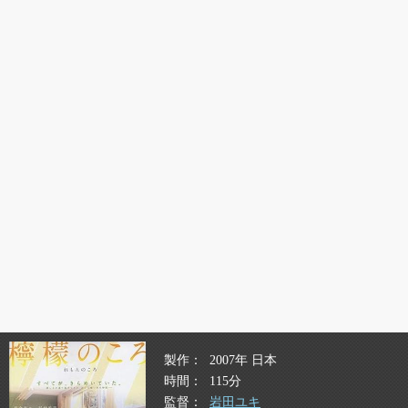
製作
2007年 日本
時間
115分
監督
岩田ユキ