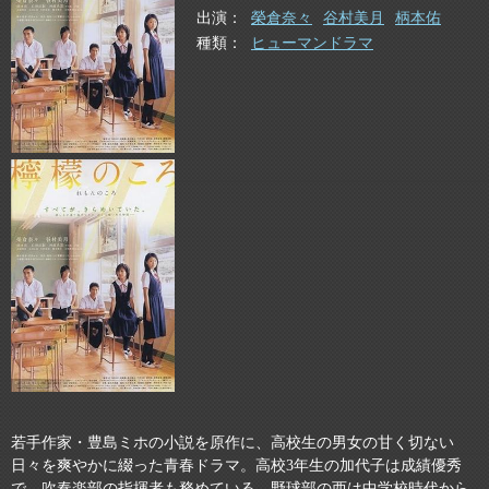
出演
榮倉奈々
谷村美月
柄本佑
種類
ヒューマンドラマ
若手作家・豊島ミホの小説を原作に、高校生の男女の甘く切ない
日々を爽やかに綴った青春ドラマ。高校3年生の加代子は成績優秀
で、吹奏楽部の指揮者も務めている。野球部の西は中学校時代から