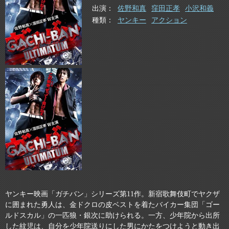
出演
佐野和真
窪田正孝
小沢和義
種類
ヤンキー
アクション
ヤンキー映画「ガチバン」シリーズ第11作。新宿歌舞伎町でヤクザ
に囲まれた勇人は、金ドクロの皮ベストを着たバイカー集団「ゴー
ルドスカル」の一匹狼・銀次に助けられる。一方、少年院から出所
した紋児は、自分を少年院送りにした男にかたをつけようと動き出