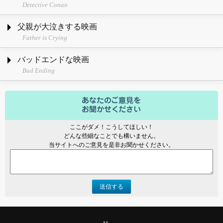
Detective Conan
父親が大泣きする映画
Father is Crying
バッドエンドな映画
Bad Ending
ここがダメ！こうしてほしい！
どんな些細なことでも構いません。
当サイトへのご意見を是非お聞かせください。
送信する