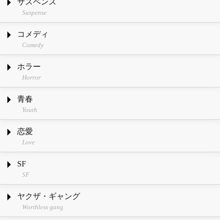
サスペンス
Suspense
コメディ
Comedy
ホラー
Horror
青春
Youth
恋愛
Love
SF
SF
ヤクザ・ギャング
Worthless gang