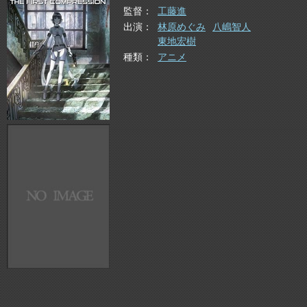
監督
工藤進
出演
林原めぐみ
八嶋智人
東地宏樹
種類
アニメ