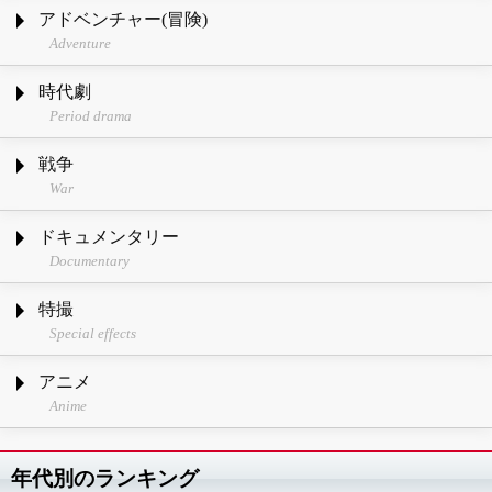
アドベンチャー(冒険)
Adventure
時代劇
Period drama
戦争
War
ドキュメンタリー
Documentary
特撮
Special effects
アニメ
Anime
年代別のランキング