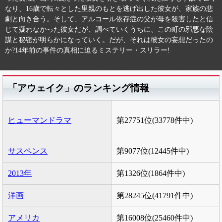
なり、16歳で転々とした里親のもとを逃げ出した彼女が、家族の悲
劇と向き合う。そして、アルコール依存症の父が母を殺害したと信
じて疑わなかった彼女だが、調べていくうちに、この町の邪悪な陰
謀と秘密が明らかになっていく。だが、それは彼女の妄想だったの
か?14年前の事件の真相に迫るミステリー・スリラー!
「アウェイク」のランキング情報
ヒューマンドラマ
第27751位(33778件中)
サスペンス
第9077位(12445件中)
2013年
第1326位(1864件中)
洋画
第28245位(41791件中)
アメリカ
第16008位(25460件中)