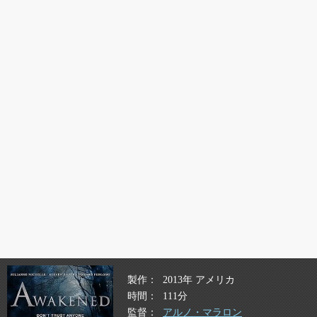
製作
2013年 アメリカ
時間
111分
監督
アルノ・マラロン