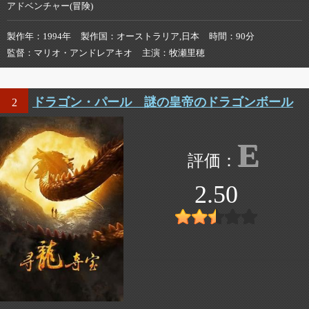
アドベンチャー(冒険)
製作年
1994年
製作国
オーストラリア,日本
時間
90分
監督
マリオ・アンドレアキオ
主演
牧瀬里穂
ドラゴン・パール 謎の皇帝のドラゴンボール
2
E
2.50