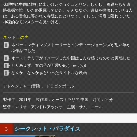
休暇中に中国に旅行に出かけたジョシュとリン。しかし、両親たちが遺
跡発掘で忙しいため退屈していた。そんななか、遺跡を探検していた2人
は、ある音色に導かれて寺院にたどりつく。そして、洞窟に隠れていた
神秘的なモンスターを見つける。
ネット上の声
ネバーエンディングストーリーとインディージョーンズが思い浮か
ぶ作品でした
オーストラリアがイメージした中国はこんな感じなのかと実感した
とりあえず、女の子が可愛い((o(｡･ω･｡)o))
なんか…なんかぁといったタイトルな映画
アドベンチャー(冒険)、 ドラゴンボール
製作年
2011年
製作国
オーストラリア,中国
時間
94分
監督
マリオ・アンドレアッシオ
主演
サム・ニール
シークレット・パラダイス
3