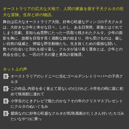
オーストラリアの広大な大地で、人間の家族を探す子犬クルタの壮
大な冒険。生存と絆の物語。
舞台は広大なオーストラリア大陸。好奇心旺盛なディンゴの子犬クルタ
は、大好きな少年と幸せな日々。しかし、ある日突然、家族とはぐれて
しまう悲劇。見知らぬ荒野にたった一匹取り残されたクルタ。少年の面
影を胸に、故郷を目指す長く過酷な旅の始まり。待ち受けるのは、厳し
い自然の猛威と、獰猛な野生動物たち。生き抜くための孤独な闘い。
数々の出会いと別れを繰り返し、クルタが辿り着く運命とは。少年との
再会を信じる、一匹の子犬の愛と勇気の冒険譚。
ネット上の声
オーストラリアのシドニーに住むゴールデンレトリーバーの子供ク
ルタ
この作品､内容を全く覚えて居ないのだけれど､小学生の時に親に初
めて映画館に連れて
小学生のときテレビで観たのかな？その年のクリスマスプレゼント
にクルタのぬいぐるみ
臆病なのに好奇心旺盛なクルタが気球(風船がたくさん付いたカゴみ
たいなやつ)に乗っ