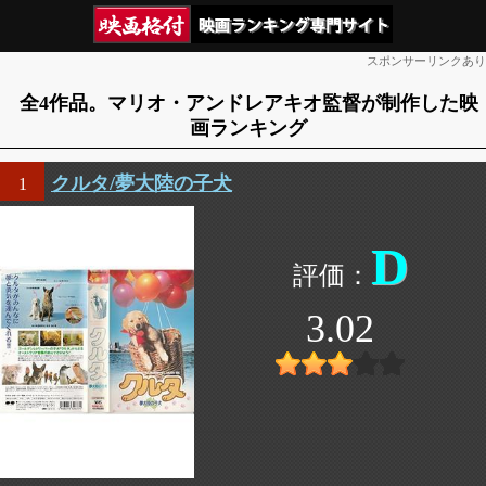
スポンサーリンクあり
全4作品。マリオ・アンドレアキオ監督が制作した映
画ランキング
クルタ/夢大陸の子犬
1
D
3.02