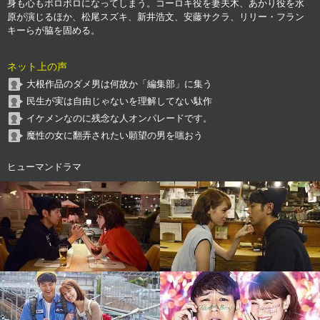
身も心もボロボロになってしまう。コーロキ役を妻夫木、あかり役を水
原が演じるほか、松尾スズキ、新井浩文、安藤サクラ、リリー・フラン
キーらが脇を固める。
ネット上の声
大根作品のダメ男は何故か「編集部」に集う
民生が実は自由じゃないを理解してない駄作
イケメンなのに残念な人オンパレードです。
魔性の女に翻弄されたい願望の男を嗤おう
ヒューマンドラマ