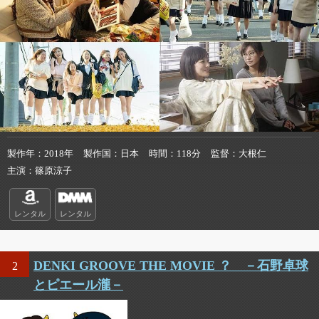
製作年
2018年
製作国
日本
時間
118分
監督
大根仁
主演
篠原涼子
レンタル
レンタル
DENKI GROOVE THE MOVIE ？ －石野卓球
2
とピエール瀧－