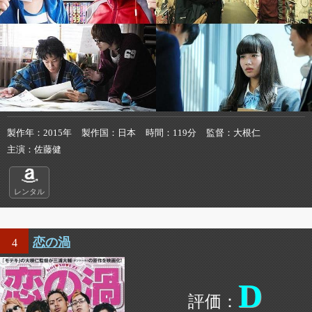
製作年
2015年
製作国
日本
時間
119分
監督
大根仁
主演
佐藤健
レンタル
恋の渦
4
D