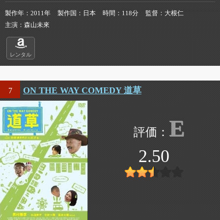
製作年
2011年
製作国
日本
時間
118分
監督
大根仁
主演
森山未來
レンタル
ON THE WAY COMEDY 道草
7
E
2.50