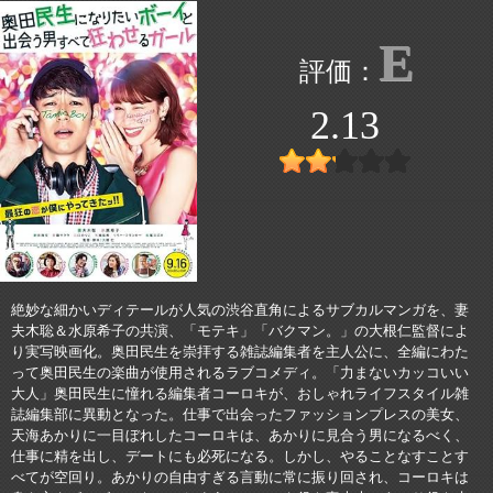
E
2.13
絶妙な細かいディテールが人気の渋谷直角によるサブカルマンガを、妻
夫木聡＆水原希子の共演、「モテキ」「バクマン。」の大根仁監督によ
り実写映画化。奥田民生を崇拝する雑誌編集者を主人公に、全編にわた
って奥田民生の楽曲が使用されるラブコメディ。「力まないカッコいい
大人」奥田民生に憧れる編集者コーロキが、おしゃれライフスタイル雑
誌編集部に異動となった。仕事で出会ったファッションプレスの美女、
天海あかりに一目ぼれしたコーロキは、あかりに見合う男になるべく、
仕事に精を出し、デートにも必死になる。しかし、やることなすことす
べてが空回り。あかりの自由すぎる言動に常に振り回され、コーロキは