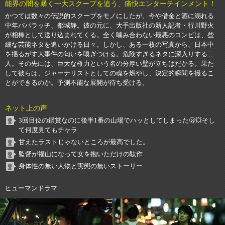
能界の闇を暴く一大スクープを追う、痛快エンターテインメント！
かつては数々の伝説的スクープをモノにしたが、今や借金と酒に溺れる
中年パパラッチ、都城静。彼の元に、大手出版社の新人記者・行川野火
が相棒として送り込まれてくる。全く噛み合わない最悪のコンビは、些
細な芸能ネタを追いかける日々。しかし、ある一枚の写真から、日本中
を揺るがす大事件の匂いを嗅ぎつける。危険すぎるネタに深入りする二
人。その先には、巨大な権力という名の分厚い壁が立ちはだかる。果た
して彼らは、ジャーナリストとしての魂を燃やし、決定的瞬間を撮るこ
とができるのか。予測不能な展開が待ち受ける。
ネット上の声
3回目位の鑑賞なのに後半1番の山場でハッとしてしまった🫢💥そし
て何度見てもチャラ
甘えたラストじゃないところが最高でした。
監督が福山になって女を抱いただけの駄作
身体性の無い人物と実態の無いストーリー
ヒューマンドラマ