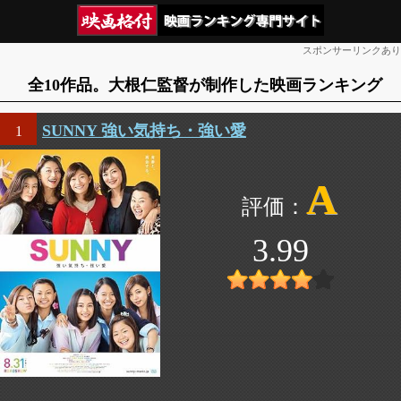
スポンサーリンクあり
全10作品。大根仁監督が制作した映画ランキング
SUNNY 強い気持ち・強い愛
1
A
3.99