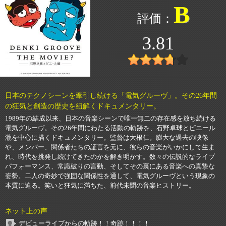
B
3.81
日本のテクノシーンを牽引し続ける「電気グルーヴ」。その26年間
の狂気と創造の歴史を紐解くドキュメンタリー。
1989年の結成以来、日本の音楽シーンで唯一無二の存在感を放ち続ける
電気グルーヴ。その26年間にわたる活動の軌跡を、石野卓球とピエール
瀧を中心に描くドキュメンタリー。監督は大根仁。膨大な過去の映像
や、メンバー、関係者たちの証言を元に、彼らの音楽がいかにして生ま
れ、時代を挑発し続けてきたのかを解き明かす。数々の伝説的なライブ
パフォーマンス、常識破りの言動、そしてその裏にある音楽への真摯な
姿勢。二人の奇妙で強固な関係性を通して、電気グルーヴという現象の
本質に迫る。笑いと狂気に満ちた、前代未聞の音楽ヒストリー。
ネット上の声
デビューライブからの軌跡！！奇跡！！！！