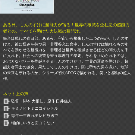
ある日、しんのすけに超能力が宿る！世界の破滅を企む悪の超能力
者との、すべてを懸けた大決戦の幕開け。
舞台は現代の春日部。ある夜、宇宙から飛来した二つの光が、しんのす
けと、彼に恨みを持つ男・非理谷充に命中。しんのすけは触れるものす
べてを動かせる超能力を、非理谷は世界を破滅させるほどの闇の力を手
に入れる。社会への復讐を誓う非理谷の暴走。それを止められるのは、
おバカなパワーを炸裂させるしんのすけだけ。世界の運命を懸けた、超
能力者同士の激突。果たしてしんのすけは、闇に堕ちた男を救い、地球
の未来を守れるのか。シリーズ初の3DCGで描かれる、笑いと感動の超大
作。
ネット上の声
監督・脚本 大根仁、原作 臼井儀人
キミノヒトミニコイシテル
毎年一年遅れテレビ放送で
端的にいうと面白くない