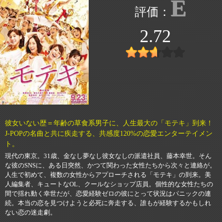
E
2.72
彼女いない歴＝年齢の草食系男子に、人生最大の「モテキ」到来！
J-POPの名曲と共に疾走する、共感度120%の恋愛エンターテイメン
ト。
現代の東京。31歳、金なし夢なし彼女なしの派遣社員、藤本幸世。そん
な彼のSNSに、ある日突然、かつて関わった女性たちから次々と連絡が。
人生で初めて、複数の女性からアプローチされる「モテキ」の到来。美
人編集者、キュートなOL、クールなショップ店員。個性的な女性たちの
間で揺れ動く幸世だが、恋愛経験ゼロの彼にとって状況はパニックの連
続。本当の恋を見つけようと必死に奔走する、誰もが経験するかもしれ
ない恋の迷走劇。