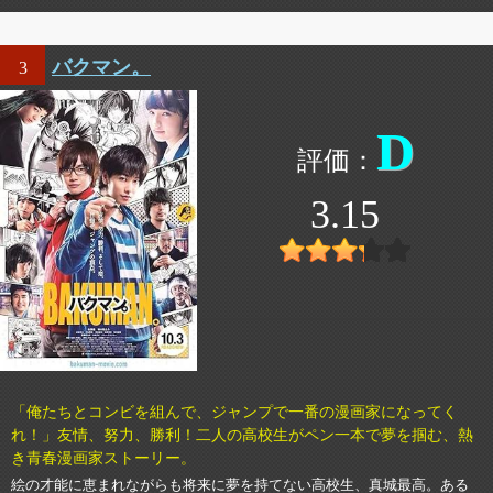
バクマン。
3
D
3.15
「俺たちとコンビを組んで、ジャンプで一番の漫画家になってく
れ！」友情、努力、勝利！二人の高校生がペン一本で夢を掴む、熱
き青春漫画家ストーリー。
絵の才能に恵まれながらも将来に夢を持てない高校生、真城最高。ある