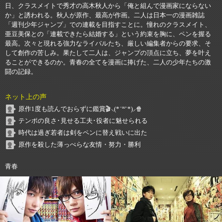
日、クラスメイトで秀才の高木秋人から「俺と組んで漫画家にならない
か」と誘われる。秋人が原作、最高が作画。二人は日本一の漫画雑誌
「週刊少年ジャンプ」での連載を目指すことに。憧れのクラスメイト、
亜豆美保との「連載できたら結婚する」という約束を胸に、ペンを握る
最高。次々と現れる強力なライバルたち、厳しい編集者からの要求、そ
して創作の苦しみ。果たして二人は、ジャンプの頂点に立ち、夢を叶え
ることができるのか。青春の全てを漫画に捧げた、二人の少年たちの激
闘の記録。
ネット上の声
原作1度も読んでおらずに鑑賞🎬⸜(*˙꒳˙*)⸝🍿
テンポの良さ･見せる工夫･役者に魅せられる
時代は過ぎ若者は剣をペンに替え戦いに出た
原作を殺した薄っぺらな友情・努力・勝利
青春