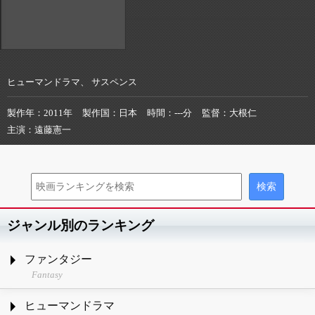
ヒューマンドラマ、 サスペンス
製作年
2011年
製作国
日本
時間
---分
監督
大根仁
主演
遠藤憲一
ジャンル別のランキング
ファンタジー
Fantasy
ヒューマンドラマ