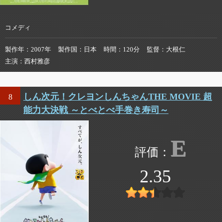
コメディ
製作年
2007年
製作国
日本
時間
120分
監督
大根仁
主演
西村雅彦
しん次元！クレヨンしんちゃんTHE MOVIE 超
8
能力大決戦 ～とべとべ手巻き寿司～
E
2.35