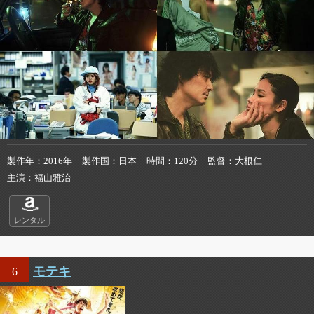
製作年
2016年
製作国
日本
時間
120分
監督
大根仁
主演
福山雅治
レンタル
モテキ
6