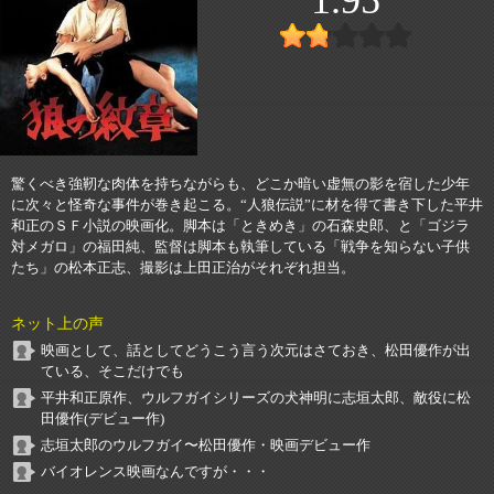
驚くべき強靭な肉体を持ちながらも、どこか暗い虚無の影を宿した少年
に次々と怪奇な事件が巻き起こる。“人狼伝説”に材を得て書き下した平井
和正のＳＦ小説の映画化。脚本は「ときめき」の石森史郎、と「ゴジラ
対メガロ」の福田純、監督は脚本も執筆している「戦争を知らない子供
たち」の松本正志、撮影は上田正治がそれぞれ担当。
ネット上の声
映画として、話としてどうこう言う次元はさておき、松田優作が出
ている、そこだけでも
平井和正原作、ウルフガイシリーズの犬神明に志垣太郎、敵役に松
田優作(デビュー作)
志垣太郎のウルフガイ〜松田優作・映画デビュー作
バイオレンス映画なんですが・・・