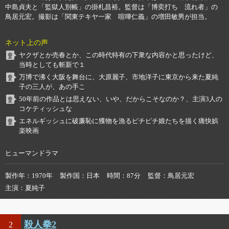
中島貞夫と「監獄人別帳」の掛札昌裕。監督は「博奕打ち 流れ者」の
鳥居元宏。撮影は「関東テキヤ一家 喧嘩仁義」の増田敏男が担当。
ネット上の声
ヤクザとか売春とか、この時代特有の下衆な内容かと思ったけど、
当時としても斬新で１
万博で沸く大阪を舞台に、大原麗子、市地洋子に東京から来た夏純
子の三人が、あの手こ
50年前の作品とは思えない、いや、だからこそなのか？、主演3人の
コケティッシュな
エネルギッシュに破廉恥に獲物を漁るピチピチ娘たちを描く痛快娯
楽映画
ヒューマンドラマ
製作年
1970年
製作国
日本
時間
87分
監督
鳥居元宏
主演
夏純子
殺人拳2
2