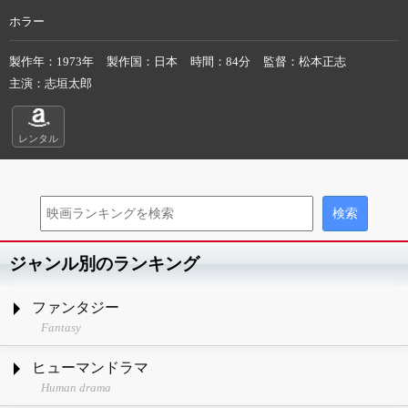
ホラー
製作年
1973年
製作国
日本
時間
84分
監督
松本正志
主演
志垣太郎
レンタル
ジャンル別のランキング
ファンタジー
Fantasy
ヒューマンドラマ
Human drama