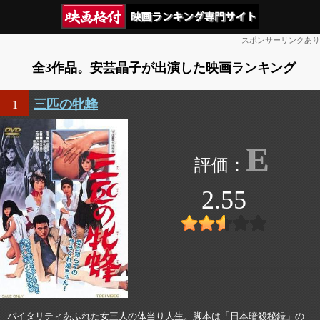
スポンサーリンクあり
全3作品。安芸晶子が出演した映画ランキング
三匹の牝蜂
1
E
2.55
バイタリティあふれた女三人の体当り人生。脚本は「日本暗殺秘録」の