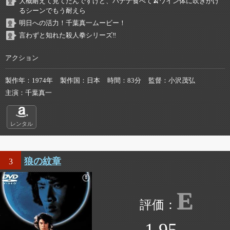
大概耐えて見てたんですけど、バナナ食べて🍌ワイン体に吹きかけ
るシーンでもう耐えら
明日への活力！千葉真一ムービー！
言わずと知れた殺人拳シリーズ‼️
アクション
製作年
1974年
製作国
日本
時間
83分
監督
小沢茂弘
主演
千葉真一
レンタル
狼の紋章
3
E
1.95