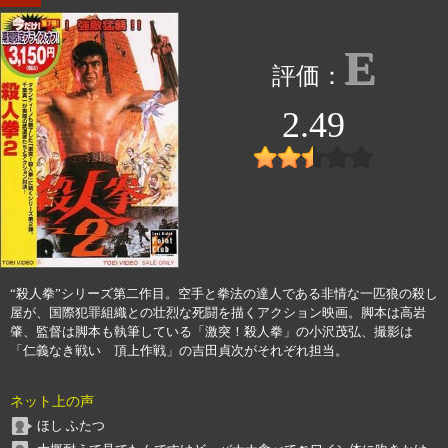
E
2.49
“殺人拳”シリーズ第二作目。空手と拳法の達人である非情な一匹狼の殺し
屋が、国際犯罪組織との壮烈な死闘を描くアクション映画。脚本は高岩
肇、監督は脚本も執筆している「激突！殺人拳」の小沢茂弘、撮影は
「仁義なき戦い 頂上作戦」の吉田貞次がそれぞれ担当。
ネット上の声
ほし ふたつ