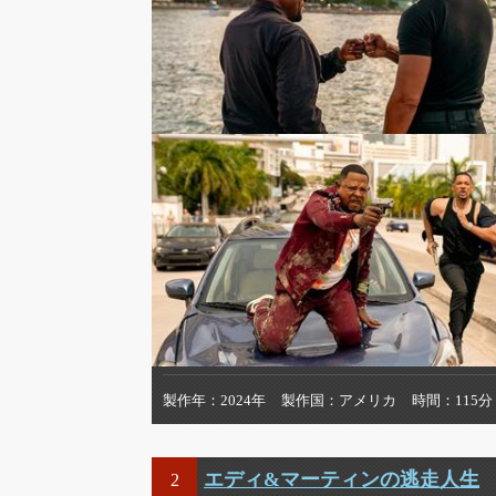
製作年
2024年
製作国
アメリカ
時間
115分
エディ&マーティンの逃走人生
2