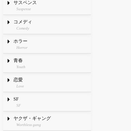
サスペンス
Suspense
コメディ
Comedy
ホラー
Horror
青春
Youth
恋愛
Love
SF
SF
ヤクザ・ギャング
Worthless gang