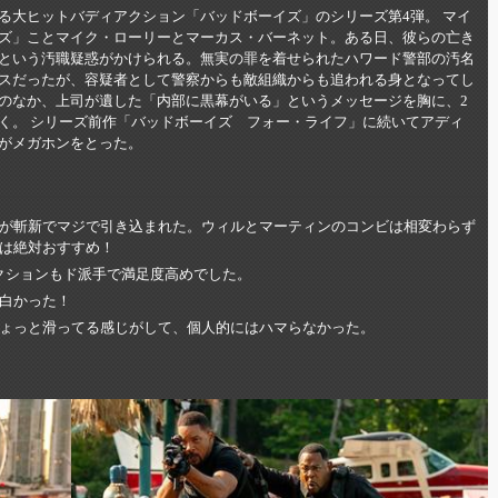
る大ヒットバディアクション「バッドボーイズ」のシリーズ第4弾。 マイ
ズ」ことマイク・ローリーとマーカス・バーネット。ある日、彼らの亡き
という汚職疑惑がかけられる。無実の罪を着せられたハワード警部の汚名
スだったが、容疑者として警察からも敵組織からも追われる身となってし
のなか、上司が遺した「内部に黒幕がいる」というメッセージを胸に、2
く。 シリーズ前作「バッドボーイズ フォー・ライフ」に続いてアディ
がメガホンをとった。
が斬新でマジで引き込まれた。ウィルとマーティンのコンビは相変わらず
は絶対おすすめ！
アクションもド派手で満足度高めでした。
白かった！
ょっと滑ってる感じがして、個人的にはハマらなかった。