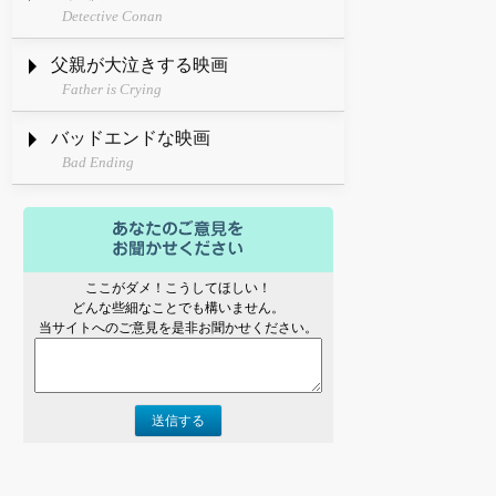
Detective Conan
父親が大泣きする映画
Father is Crying
バッドエンドな映画
Bad Ending
ここがダメ！こうしてほしい！
どんな些細なことでも構いません。
当サイトへのご意見を是非お聞かせください。
送信する