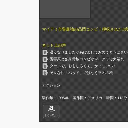
マイアミ市警最強の凸凹コンビ！押収された1
ネット上の声
遅くなりましたがあけましておめでとうございます(
愛妻家と独身貴族コンビがマイアミで大暴れ
クールで、おもしろくて、かっこいい！
そんなに「バッド」ではなく平凡の域
アクション
製作年
1995年
製作国
アメリカ
時間
118分
レンタル