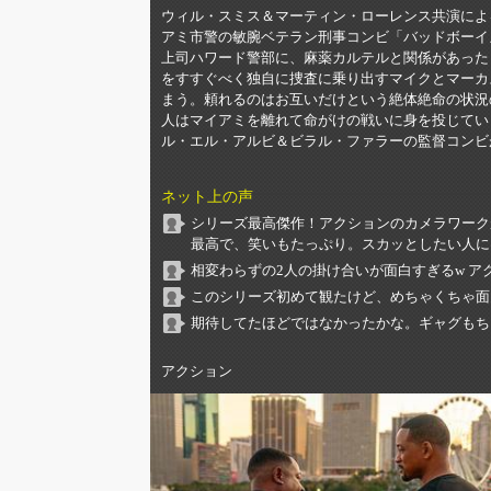
ウィル・スミス＆マーティン・ローレンス共演によ
アミ市警の敏腕ベテラン刑事コンビ「バッドボーイ
上司ハワード警部に、麻薬カルテルと関係があった
をすすぐべく独自に捜査に乗り出すマイクとマーカ
まう。頼れるのはお互いだけという絶体絶命の状況
人はマイアミを離れて命がけの戦いに身を投じてい
ル・エル・アルビ＆ビラル・ファラーの監督コンビ
ネット上の声
シリーズ最高傑作！アクションのカメラワーク
最高で、笑いもたっぷり。スカッとしたい人に
相変わらずの2人の掛け合いが面白すぎるw 
このシリーズ初めて観たけど、めちゃくちゃ面
期待してたほどではなかったかな。ギャグもち
アクション