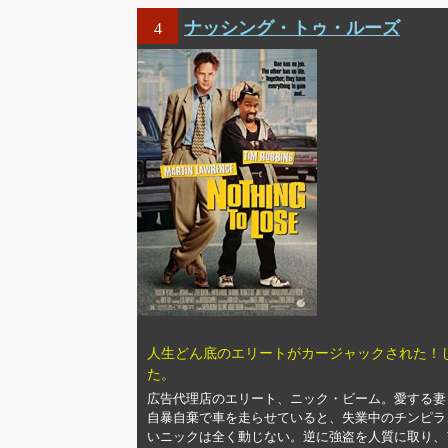
ナッシング・トゥ・ルーズ
4
人生どん底のエリートがカージャックされた！
た。
広告代理店のエリート、ニック・ビーム。愛する妻
自暴自棄で車を走らせていると、失業中のチンピラ
いニックは全く動じない。逆に強盗を人質に取り、