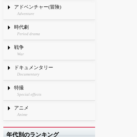
アドベンチャー(冒険)
Adventure
時代劇
Period drama
戦争
War
ドキュメンタリー
Documentary
特撮
Special effects
アニメ
Anime
年代別のランキング