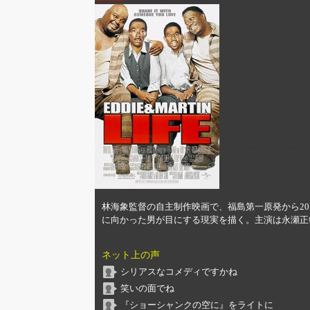
林海象監督の自主制作映画で、福島第一原発から2
に向かった男が目にする現実を描く。主演は永瀬正敏。
ネット上の声
シリアスなコメディですかね
笑いの面でね
『ショーシャンクの空に』をライトに