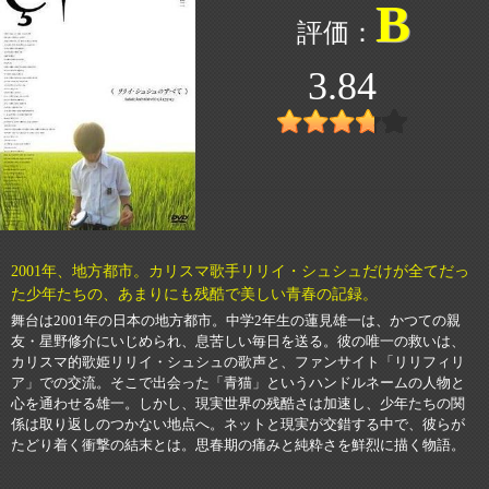
B
3.84
2001年、地方都市。カリスマ歌手リリイ・シュシュだけが全てだっ
た少年たちの、あまりにも残酷で美しい青春の記録。
舞台は2001年の日本の地方都市。中学2年生の蓮見雄一は、かつての親
友・星野修介にいじめられ、息苦しい毎日を送る。彼の唯一の救いは、
カリスマ的歌姫リリイ・シュシュの歌声と、ファンサイト「リリフィリ
ア」での交流。そこで出会った「青猫」というハンドルネームの人物と
心を通わせる雄一。しかし、現実世界の残酷さは加速し、少年たちの関
係は取り返しのつかない地点へ。ネットと現実が交錯する中で、彼らが
たどり着く衝撃の結末とは。思春期の痛みと純粋さを鮮烈に描く物語。