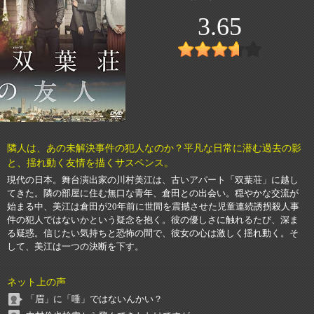
3.65
隣人は、あの未解決事件の犯人なのか？平凡な日常に潜む過去の影
と、揺れ動く友情を描くサスペンス。
現代の日本。舞台演出家の川村美江は、古いアパート「双葉荘」に越し
てきた。隣の部屋に住む無口な青年、倉田との出会い。穏やかな交流が
始まる中、美江は倉田が20年前に世間を震撼させた児童連続誘拐殺人事
件の犯人ではないかという疑念を抱く。彼の優しさに触れるたび、深ま
る疑惑。信じたい気持ちと恐怖の間で、彼女の心は激しく揺れ動く。そ
して、美江は一つの決断を下す。
ネット上の声
「眉」に「唾」ではないんかい？