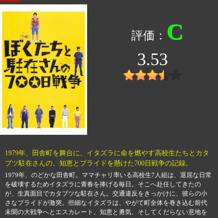
C
3.53
1979年、田舎町を舞台に、イタズラに命を燃やす高校生たちとカタ
ブツ駐在さんの、知恵とプライドを懸けた700日戦争の記録。
1979年、のどかな田舎町。ママチャリ率いる高校生7人組は、退屈な日常
を破壊するためイタズラに青春を捧げる毎日。そこへ赴任してきたの
が、生真面目でカタブツな駐在さん。交通違反をきっかけに、彼らの小
さなプライドが激突。些細なイタズラは、やがて町全体を巻き込む前代
未聞の大戦争へとエスカレート。知恵と勇気、そしてくだらない意地を