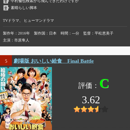
中村倫也検索から飛んできたわけですが
素晴らしい脚本
TVドラマ、 ヒューマンドラマ
製作年
2016年
製作国
日本
時間
---分
監督
平松恵美子
主演
市原隼人
劇場版 おいしい給食 Final Battle
5
C
3.62