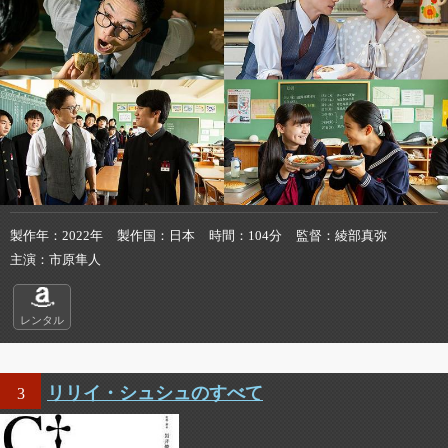
製作年
2022年
製作国
日本
時間
104分
監督
綾部真弥
主演
市原隼人
レンタル
リリイ・シュシュのすべて
3