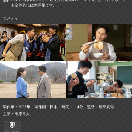
も全体的には大満足です。
コメディ
製作年
2025年
製作国
日本
時間
114分
監督
綾部真弥
主演
市原隼人
レンタル