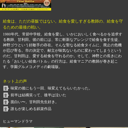
給食は、ただの昼飯ではない。給食を愛しすぎる教師の、給食を守
るための最後の戦い。
1980年代、常節中学校。給食を愛し、いかにおいしく食べるかを追求す
る教師、甘利田。彼の前には、常に斬新なアレンジで給食を食す生徒、
神野ゴウという好敵手の存在。そんな聖なる給食タイムに、廃止の危機
が忍び寄る。市の決定で、献立が味気ないものに変わってしまうという
のだ。甘利田は、愛する給食を守れるのか。そして、神野との長きにわ
たる「おいしい給食バトル」の行方は。給食マニアの教師が巻き起こ
す、学園グルメコメディの劇場版。
ネット上の声
味変の後にもう一回、味変えてもらいたかった。
前半は結構笑って、後半は泣いた
面白い〜。甘利田先生好き。
誰もが楽しめる娯楽作品
ヒューマンドラマ