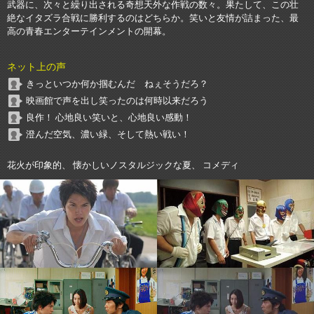
武器に、次々と繰り出される奇想天外な作戦の数々。果たして、この壮
絶なイタズラ合戦に勝利するのはどちらか。笑いと友情が詰まった、最
高の青春エンターテインメントの開幕。
ネット上の声
きっといつか何か掴むんだ ねぇそうだろ？
映画館で声を出し笑ったのは何時以来だろう
良作！ 心地良い笑いと、心地良い感動！
澄んだ空気、濃い緑、そして熱い戦い！
花火が印象的、 懐かしいノスタルジックな夏、 コメディ