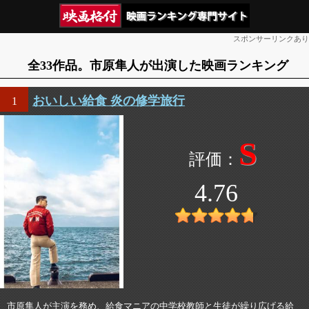
スポンサーリンクあり
全33作品。市原隼人が出演した映画ランキング
おいしい給食 炎の修学旅行
1
S
4.76
市原隼人が主演を務め、給食マニアの中学校教師と生徒が繰り広げる給