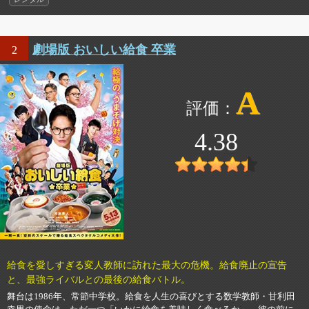
劇場版 おいしい給食 卒業
2
A
4.38
給食を愛しすぎる変人教師に訪れた最大の危機。給食廃止の宣告
と、最強ライバルとの最後の給食バトル。
舞台は1986年、常節中学校。給食を人生の喜びとする数学教師・甘利田