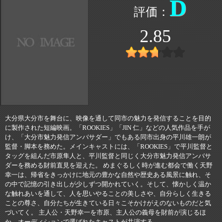
D
2.85
大分県大分市を舞台に、映像を通して同市の魅力を発信することを目的
に製作された短編映画。「ROOKIES」「JIN 仁」などの人気作品を手が
け、「大分市魅力発信アンバサダー」でもある同市出身の平川雄一朗が
監督・脚本を務めた。メインキャストには、「ROOKIES」で平川監督と
タッグを組んだ市原隼人と、平川監督と同じく大分市魅力発信アンバサ
ダーを務める財前直見を迎えた。 めまぐるしく時が進む都会で働く天野
幸一は、帰省をきっかけに地元の豊かな自然や歴史ある風景に触れ、そ
の中で記憶の引き出しが少しずつ開かれていく。そして、懐かしく温か
な触れあいを通して、人を思いやることの美しさや、自分らしく生きる
ことの尊さ、自分たちが生きている日々こそかけがえのないものだと気
づいてく。 主人公・天野幸一を市原、主人公の義母を財前が演じるほ
か、オーディションで選ばれたキャストが共演する。