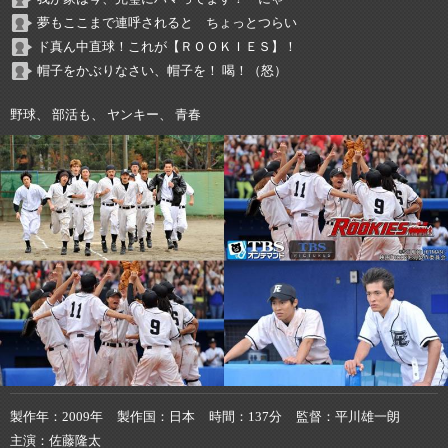
夢もここまで連呼されると ちょっとつらい
ド真ん中直球！これが【ＲＯＯＫＩＥＳ】！
帽子をかぶりなさい、帽子を！ 喝！（怒）
野球、 部活も、 ヤンキー、 青春
製作年
2009年
製作国
日本
時間
137分
監督
平川雄一朗
主演
佐藤隆太