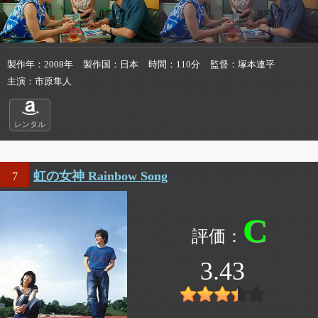
製作年
2008年
製作国
日本
時間
110分
監督
塚本連平
主演
市原隼人
レンタル
虹の女神 Rainbow Song
7
C
3.43