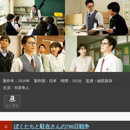
製作年
2020年
製作国
日本
時間
102分
監督
綾部真弥
主演
市原隼人
レンタル
ぼくたちと駐在さんの700日戦争
6