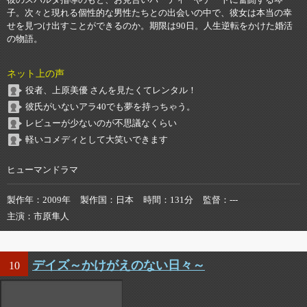
子。次々と現れる個性的な男性たちとの出会いの中で、彼女は本当の幸
せを見つけ出すことができるのか。期限は90日。人生逆転をかけた婚活
の物語。
ネット上の声
役者、上原美優 さんを見たくてレンタル！
彼氏がいないアラ40でも夢を持っちゃう。
レビューが少ないのが不思議なくらい
軽いコメディとして大笑いできます
ヒューマンドラマ
製作年
2009年
製作国
日本
時間
131分
監督
---
主演
市原隼人
デイズ～かけがえのない日々～
10