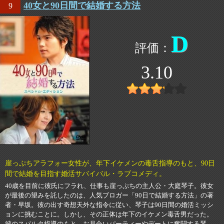
40女と90日間で結婚する方法
9
D
3.10
崖っぷちアラフォー女性が、年下イケメンの毒舌指導のもと、90日
間で結婚を目指す婚活サバイバル・ラブコメディ。
40歳を目前に彼氏にフラれ、仕事も崖っぷちの主人公・大庭琴子。彼女
が最後の望みを託したのは、人気ブロガー「90日で結婚する方法」の著
者・早坂。彼の出す奇想天外な指令に従い、琴子は90日間の婚活ミッシ
ョンに挑むことに。しかし、その正体は年下のイケメン毒舌男だった。
彼のスパルタ指導のもと、お見合いパーティーやデートに奮闘する琴