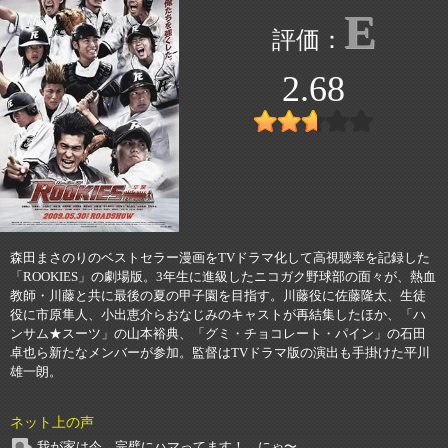
E
2.68
森田まさのりのベストセラー漫画をTVドラマ化して高視聴率を記録した
「ROOKIES」の劇場版。3年生に進級したニコガク野球部の面々が、熱血
教師・川藤と共に最後の夏の甲子園を目指す。川藤役に佐藤隆太、生徒
役に市原隼人、小出恵介らおなじみのキャストが再結集したほか、「ハ
ンサム★スーツ」の山本裕典、「グミ・チョコレート・パイン」の石田
卓也ら新たなメンバーが参加。監督はTVドラマ版の演出も手掛けた平川
雄一朗。
ネット上の声
我が家は今、完璧にハマってます！ にゃ〜