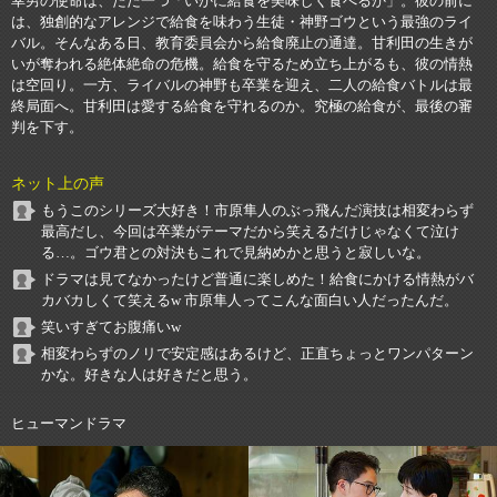
幸男の使命は、ただ一つ「いかに給食を美味しく食べるか」。彼の前に
は、独創的なアレンジで給食を味わう生徒・神野ゴウという最強のライ
バル。そんなある日、教育委員会から給食廃止の通達。甘利田の生きが
いが奪われる絶体絶命の危機。給食を守るため立ち上がるも、彼の情熱
は空回り。一方、ライバルの神野も卒業を迎え、二人の給食バトルは最
終局面へ。甘利田は愛する給食を守れるのか。究極の給食が、最後の審
判を下す。
ネット上の声
もうこのシリーズ大好き！市原隼人のぶっ飛んだ演技は相変わらず
最高だし、今回は卒業がテーマだから笑えるだけじゃなくて泣け
る…。ゴウ君との対決もこれで見納めかと思うと寂しいな。
ドラマは見てなかったけど普通に楽しめた！給食にかける情熱がバ
カバカしくて笑えるw 市原隼人ってこんな面白い人だったんだ。
笑いすぎてお腹痛いw
相変わらずのノリで安定感はあるけど、正直ちょっとワンパターン
かな。好きな人は好きだと思う。
ヒューマンドラマ