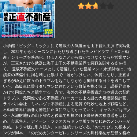
小学館「ビッグコミック」にて連載の人気漫画を山下智久主演で実写化
し、2022年から2シーズンにわたり放送されたテレビドラマ「正直不動
産」シリーズを映画化。ひょんなことから嘘がつけなくなった営業マン
が、正直さだけを武器に海千山千の不動産業界で悪戦苦闘する姿を描
く。 登坂不動産のエースとして活躍していた営業マン・永瀬財地は、地
鎮祭の準備中に祠を壊した祟りで「嘘がつけない」体質になり、正直す
ぎるがゆえに数々のトラブルを起こしながらも奮闘する日々を過ごして
いた。高級車に乗りタワマンに住むという野望を抱く彼は、課長昇進を
かけて同僚たちと競争する一方で、海外の不動産投資詐欺や過去の契約
トラブル、元同僚である不動産ブローカーによる謎の大規模開発計画、
ライバル会社・ミネルヴァ不動産による悪質で巧妙な地上げ戦略など、
不動産業界に渦巻く難題に正直に立ち向かっていく。 キャストには主人
公・永瀬財地役の山下智久と後輩で相棒の月下咲良役の福原遥をはじ
め、市原隼人、ディーン・フジオカらドラマ版でおなじみのメンバーが
集結。ドラマ版に引き続き、NHK連続テレビ小説「おむすび」の根本ノ
ンジが脚本、「のだめカンタービレ」シリーズの川村泰祐が監督を務め