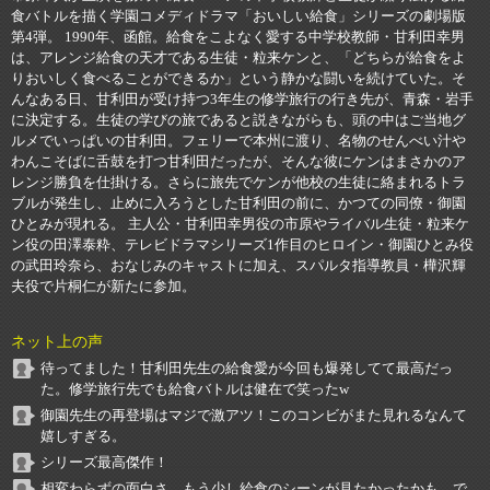
食バトルを描く学園コメディドラマ「おいしい給食」シリーズの劇場版
第4弾。 1990年、函館。給食をこよなく愛する中学校教師・甘利田幸男
は、アレンジ給食の天才である生徒・粒来ケンと、「どちらが給食をよ
りおいしく食べることができるか」という静かな闘いを続けていた。そ
んなある日、甘利田が受け持つ3年生の修学旅行の行き先が、青森・岩手
に決定する。生徒の学びの旅であると説きながらも、頭の中はご当地グ
ルメでいっぱいの甘利田。フェリーで本州に渡り、名物のせんべい汁や
わんこそばに舌鼓を打つ甘利田だったが、そんな彼にケンはまさかのア
レンジ勝負を仕掛ける。さらに旅先でケンが他校の生徒に絡まれるトラ
ブルが発生し、止めに入ろうとした甘利田の前に、かつての同僚・御園
ひとみが現れる。 主人公・甘利田幸男役の市原やライバル生徒・粒来ケ
ン役の田澤泰粋、テレビドラマシリーズ1作目のヒロイン・御園ひとみ役
の武田玲奈ら、おなじみのキャストに加え、スパルタ指導教員・樺沢輝
夫役で片桐仁が新たに参加。
ネット上の声
待ってました！甘利田先生の給食愛が今回も爆発してて最高だっ
た。修学旅行先でも給食バトルは健在で笑ったw
御園先生の再登場はマジで激アツ！このコンビがまた見れるなんて
嬉しすぎる。
シリーズ最高傑作！
相変わらずの面白さ。もう少し給食のシーンが見たかったかも。で