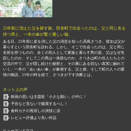
25年前に消えた父を探す旅。田舎町で出会ったのは、父と同じ名を
持つ男と、一本の傘が繋ぐ優しい嘘。
ある日、25年前に姿を消した父の消息を知った高島さつき。彼女は父が
暮らすという田舎町を訪れる。しかし、そこで出会ったのは、父と同じ
名前を持つものの、全くの別人として家族と暮らす男の姿。父はなぜ失
踪したのか、そしてこの男は一体誰なのか。さつきは町の住人たちとの
交流の中で、父が隠し続けた秘密と、その裏にある切ない真実に触れて
いく。一本の「あいあい傘」が象徴する、父と娘、そして町の人々の愛
情の物語。25年の時を経て、さつきが下す決断とは。
ネット上の声
映画の思いは主題歌「小さな願い」の中に！
予告など見ないで鑑賞するべし！
倉科カナの長回しの演技に涙
レビュー評価より良い作品
ヒューマンドラマ