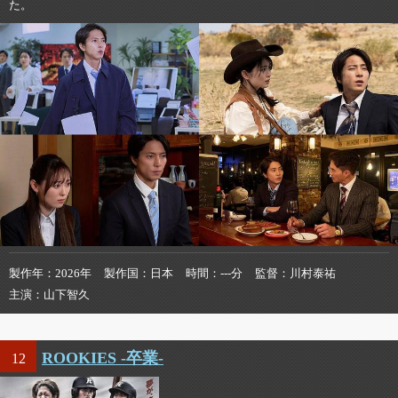
た。
製作年
2026年
製作国
日本
時間
---分
監督
川村泰祐
主演
山下智久
ROOKIES -卒業-
12