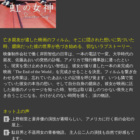
亡き親友が遺した映画のフィルム。そこに隠された想いに気づいた
時、臆病だった彼の世界が色づき始める、切ないラブストーリー。
映像制作会社で働く岸田智也の日常は、一本の電話で一変。大学時代の
親友、佐藤あおいの突然の訃報。アメリカで飛行機事故に遭ったとい
う。現実を受け止めきれない智也は、彼女が撮り遺した一本の未完成の
映画「The End of the World」を完成させることを決意。フィルムを繋ぎ合
わせる作業は、忘れていたあおいとの記憶を呼び覚ます。いつも隣で笑
っていた彼女の本当の想い、そして自分自身の臆病さ。彼女が映画に託
した最後のメッセージを知った時、智也は取り返しのつかない喪失と向
き合うことになる。かけがえのない時間を描く、涙の物語。
ネット上の声
上野樹里と蒼井優の演技が素晴らしい。 アメリカに行く前の会社の
屋上...
駄目男と不器用女の青春物語。 主人公二人の演技も自然で好感もて
ます...