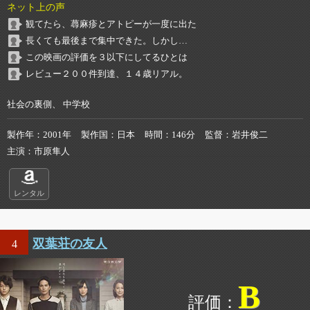
ネット上の声
観てたら、蕁麻疹とアトピーが一度に出た
長くても最後まで集中できた。しかし…
この映画の評価を３以下にしてるひとは
レビュー２００件到達、１４歳リアル。
社会の裏側、 中学校
製作年
2001年
製作国
日本
時間
146分
監督
岩井俊二
主演
市原隼人
レンタル
双葉荘の友人
4
B