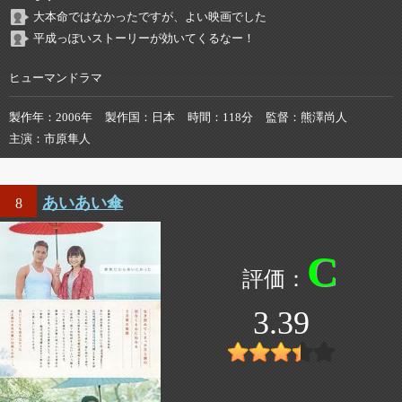
大本命ではなかったですが、よい映画でした
平成っぽいストーリーが効いてくるなー！
ヒューマンドラマ
製作年
2006年
製作国
日本
時間
118分
監督
熊澤尚人
主演
市原隼人
あいあい傘
8
C
3.39