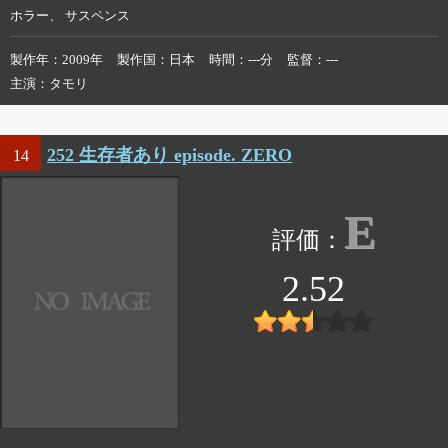
ホラー、 サスペンス
製作年
2009年
製作国
日本
時間
---分
監督
---
主演
タモリ
252 生存者あり episode. ZERO
14
E
2.52