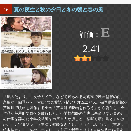
夏の夜空と秋の夕日と冬の朝と春の風
16
E
2.41
「風のたより」「女子カメラ」などで知られる写真家で映画監督の向井
宗敏が、四季をテーマに4つの物語を描いたオムニバス。福岡県遠賀郡の
芦屋町で映画を製作する企画「芦屋町で映画を作ろう」から誕生し、全
作品が芦屋町でロケを敢行した。小学校教師の尚也は余命少ない妻のた
め仕事を辞めた小学校教師を市原隼人が演じる「桜咲く頃に君と」のほ
か、「ナツヨゾラ」（主演：齊藤なぎさ）、「時々もみじ色」（主演：
鈴木伸之）、「冬のふわふわ」（主演：飯豊まりえ）の4作品から構成。