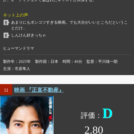
ネット上の声
あまりにもポンコツすぎる映画。でも大分がいいところだというこ
とだけ...
しんけん好きっちゃ
ヒューマンドラマ
製作年
2025年
製作国
日本
時間
40分
監督
平川雄一朗
主演
市原隼人
映画 『正直不動産』
11
D
2.80