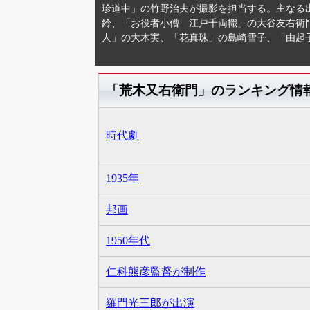
珍道中」の竹野治夫が撮影を担当する。主なる出
鈴、「お役者小僧 江戸千両幟」の大谷友右衛
人」の大木実、「花真珠」の島崎雪子、「由起
「荒木又右衛門」のランキング情
時代劇
1935年
邦画
1950年代
仁科熊彦監督が制作
羅門光三郎が出演