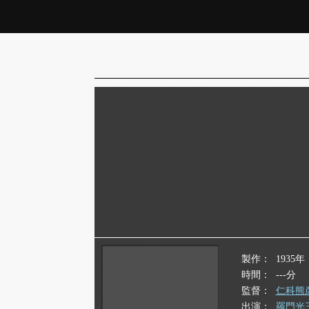
製作
1935年
時間
---分
監督
仁科熊
出演
羅門光