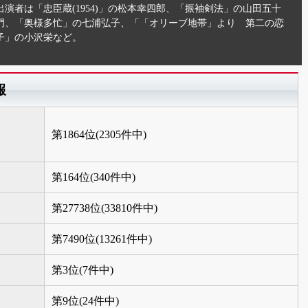
演者は「忠臣蔵(1954)」の松本幸四郎、「振袖剣法」の山田五十
門、「奥様多忙」の七浦弘子、「「オリーブ地帯」より 第二の恋
子」の小沢栄など。
報
第1864位(2305件中)
第164位(340件中)
第27738位(33810件中)
第7490位(13261件中)
第3位(7件中)
第9位(24件中)