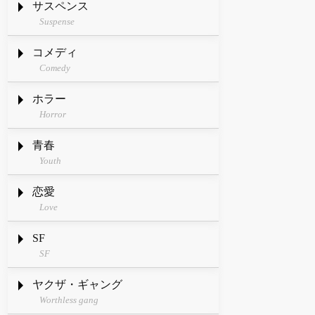
サスペンス
Suspense
コメディ
Comedy
ホラー
Horror
青春
Youth
恋愛
Love
SF
SF
ヤクザ・ギャング
Worthless gang