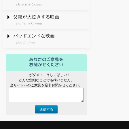
Detective Conan
父親が大泣きする映画
Father is Crying
バッドエンドな映画
Bad Ending
ここがダメ！こうしてほしい！
どんな些細なことでも構いません。
当サイトへのご意見を是非お聞かせください。
送信する