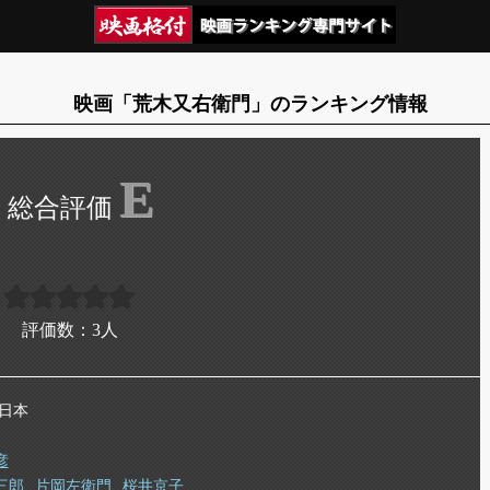
映画「荒木又右衛門」のランキング情報
E
評価数：
3
人
 日本
彦
三郎
片岡左衛門
桜井京子