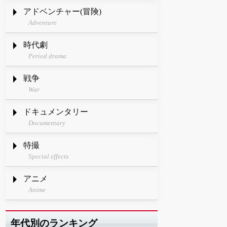
アドベンチャー(冒険)
Adventure
時代劇
Period drama
戦争
War
ドキュメンタリー
Documentary
特撮
Special effects
アニメ
Anime
年代別のランキング