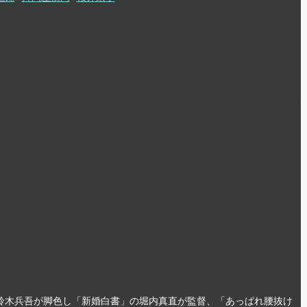
鈴木兵吾が脚色し「新婚白書」の堀内真直が監督、「あっぱれ腰抜け