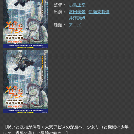
監督
小島正幸
出演
富田美憂
伊瀬茉莉也
井澤詩織
種類
アニメ
【呪いと祝福が渦巻く大穴アビスの深層へ。少女リコと機械の少年
レグ、過酷で美しい冒険の続き。】