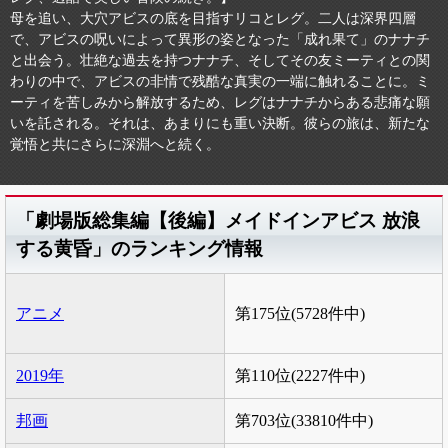
母を追い、大穴アビスの底を目指すリコとレグ。二人は深界四層
で、アビスの呪いによって異形の姿となった「成れ果て」のナナチ
と出会う。壮絶な過去を持つナナチ、そしてその友ミーティとの関
わりの中で、アビスの非情で残酷な真実の一端に触れることに。ミ
ーティを苦しみから解放するため、レグはナナチからある悲痛な願
いを託される。それは、あまりにも重い決断。彼らの旅は、新たな
覚悟と共にさらに深淵へと続く。
「劇場版総集編【後編】メイドインアビス 放浪
する黄昏」のランキング情報
アニメ
第175位(5728件中)
2019年
第110位(2227件中)
邦画
第703位(33810件中)