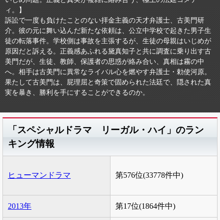
ィ。】
訴訟で一度も負けたことのない拝金主義の天才弁護士、古美門研
介。彼の元に舞い込んだ新たな依頼は、公立中学校で起きた男子生
徒の転落事件。学校側は事故を主張するが、生徒の母親はいじめが
原因だと訴える。正義感あふれる黛真知子と共に調査に乗り出す古
美門だが、生徒、教師、保護者の思惑が絡み合い、真相は霧の中
へ。相手は古美門に異常なライバル心を燃やす弁護士・勅使河原。
果たして古美門は、屁理屈と奇策で固められた法廷で、隠された真
実を暴き、勝利を手にすることができるのか。
「スペシャルドラマ リーガル・ハイ」のラン
キング情報
ヒューマンドラマ
第576位(33778件中)
2013年
第17位(1864件中)