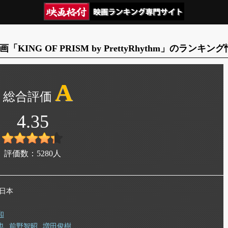
画「KING OF PRISM by PrettyRhythm」のランキン
A
4.35
評価数：
5280
人
 日本
和
也
前野智昭
増田俊樹