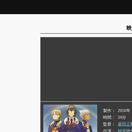
映
製作
2016年
時間
59分
監督
菱田正
出演
柿原徹