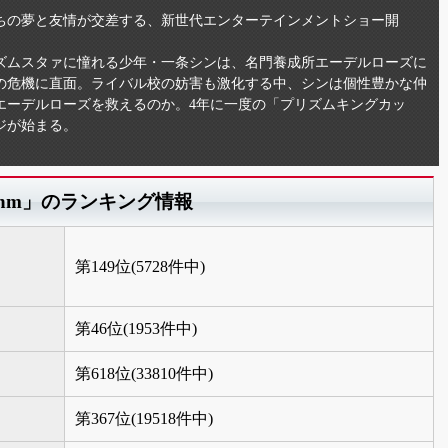
ちの夢と友情が交差する、新世代エンターテインメントショー開
ズムスタァに憧れる少年・一条シンは、名門養成所エーデルローズに
の危機に直面。ライバル校の妨害も激化する中、シンは個性豊かな仲
エーデルローズを救えるのか。4年に一度の「プリズムキングカッ
ジが始まる。
yRhythm」のランキング情報
第149位(5728件中)
第46位(1953件中)
第618位(33810件中)
第367位(19518件中)