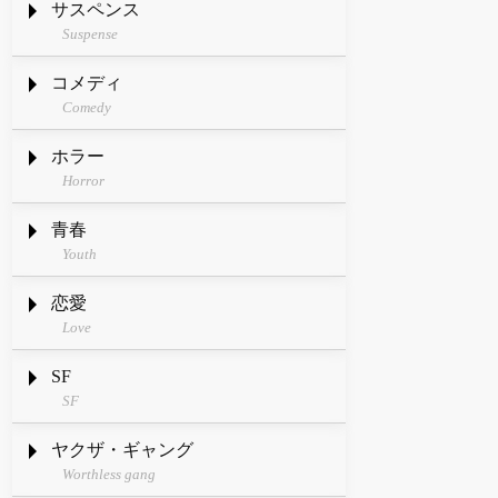
サスペンス
Suspense
コメディ
Comedy
ホラー
Horror
青春
Youth
恋愛
Love
SF
SF
ヤクザ・ギャング
Worthless gang