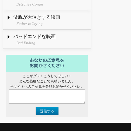
Detective Conan
父親が大泣きする映画
Father is Crying
バッドエンドな映画
Bad Ending
ここがダメ！こうしてほしい！
どんな些細なことでも構いません。
当サイトへのご意見を是非お聞かせください。
送信する