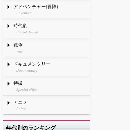
アドベンチャー(冒険)
Adventure
時代劇
Period drama
戦争
War
ドキュメンタリー
Documentary
特撮
Special effects
アニメ
Anime
年代別のランキング