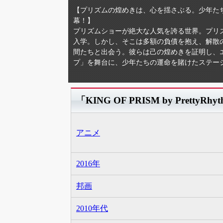
【プリズムの煌めきは、心を揺さぶる。少年た
幕！】
プリズムショーが絶大な人気を誇る世界。プリ
入学。しかし、そこは多額の負債を抱え、解散
間たちと出会う。彼らは己の煌めきを証明し、
プ」を舞台に、少年たちの運命を賭けたステー
「KING OF PRISM by Prett
アニメ
2016年
邦画
2010年代