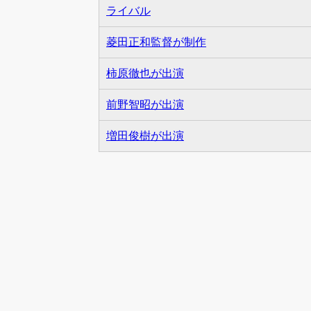
ライバル
菱田正和監督が制作
柿原徹也が出演
前野智昭が出演
増田俊樹が出演