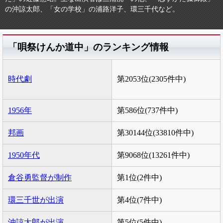
の沖諒太郎、「女の学校」の浦路洋子、環三千代など。
「唄祭けんか道中」のランキング情報
時代劇
第2053位(2305件中)
1956年
第586位(737件中)
邦画
第30144位(33810件中)
1950年代
第9068位(13261件中)
倉谷勇監督が制作
第1位(2件中)
環三千世が出演
第4位(7件中)
沖諒太郎が出演
第5位(5件中)