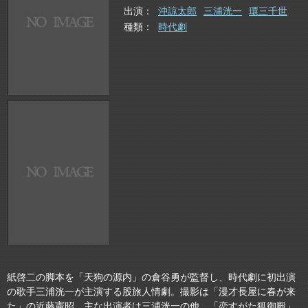
出演
沖諒太郎
三浦洸一
環三千世
種類
時代劇
紙啓二の脚本を「天狗の源内」の倉谷勇が監督し、時代劇に初出演
の歌手三浦洸一が主演する股旅人情劇。撮影は「漫才長屋に春が来
た」の近藤憲昭。主な出演者は三浦洸一の他、「恋すがた狐御殿」