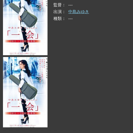
監督
---
出演
中島みゆき
種類
---