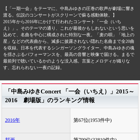
【「一期一会」をテーマに、中島みゆきの圧巻の歌声が劇場に響き
渡る。伝説のコンサートがスクリーンで蘇る感動体験。】
2015年から2016年にかけて行われたコンサート「一会（いち
え）」。そのテーマの通り、これが最後かもしれないという思いを
込めて、名曲を中心に構成された特別な一夜。「麦の唄」「地上の
星」などの代表曲から、滅多に披露されない隠れた名曲まで全20曲
を収録。日本を代表するシンガーソングライター、中島みゆきの魂
を揺さぶるパフォーマンスを、最高の音響と映像で届ける。まるで
最前列で聴いているかのような没入感。言葉とメロディが織りな
す、忘れられない一夜の記録。
「中島みゆきConcert 「一会（いちえ）」2015～
2016 劇場版」のランキング情報
2016年
第67位(1953件中)
邦画
第799位(33810件中)