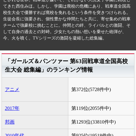
てきた西住みほ。しかし、学園は廃校の危機にあり、戦車道全国高
校生大会で優勝すれば廃校を免れるという条件を突きつけられる。
生徒会長に強要され、個性豊かな仲間たちと共に、寄せ集めの戦車
チームで強豪校に挑むことに。仲間との絆、ライバルとの激闘、そ
して自身の過去との対峙。少女たちの熱い想いを乗せた砲弾が、
今、火を噴く。TVシリーズの激闘を凝縮した総集編。
「ガールズ＆パンツァー 第63回戦車道全国高校
生大会 総集編」のランキング情報
アニメ
第372位(5728件中)
2017年
第119位(2055件中)
邦画
第1293位(33810件中)
2010年代
第925位(19518件中)