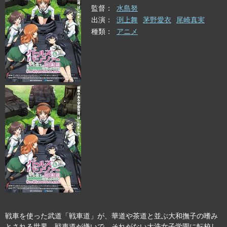
監督
水島努
出演
渕上舞
茅野愛衣
尾崎真実
種類
アニメ
戦車を使った武道「戦車道」が、華道や茶道と並ぶ大和撫子の嗜み
とされる世界。戦車道が嫌いで、それがない大洗女子学園に転校し