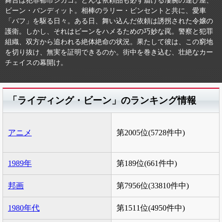
舞台は犯罪都市シカゴ。どんな依頼品も必ず届ける凄腕の運び屋、
ビーン・バンディット。相棒のラリー・ビンセントと共に、愛車
「バフ」を駆る日々。ある日、舞い込んだ依頼は誘拐された令嬢の
護衛。しかし、それはビーンをハメるための巧妙な罠。警察と犯罪
組織、双方から追われる絶体絶命の状況。果たして彼は、この窮地
を切り抜け、無実を証明できるのか。街中を巻き込む、壮絶なカー
チェイスの幕開け。
「ライディング・ビーン」のランキング情報
アニメ
第2005位(5728件中)
1989年
第189位(661件中)
邦画
第7956位(33810件中)
1980年代
第1511位(4950件中)