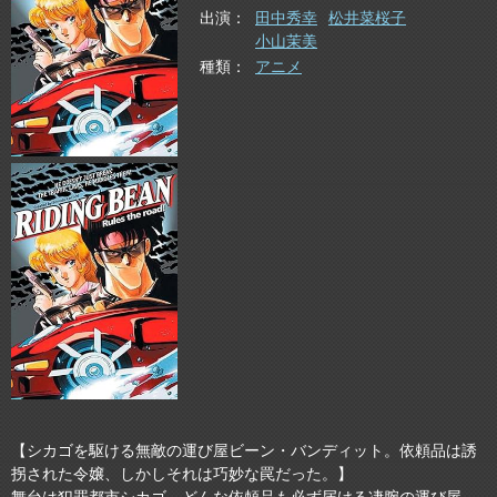
出演
田中秀幸
松井菜桜子
小山茉美
種類
アニメ
【シカゴを駆ける無敵の運び屋ビーン・バンディット。依頼品は誘
拐された令嬢、しかしそれは巧妙な罠だった。】