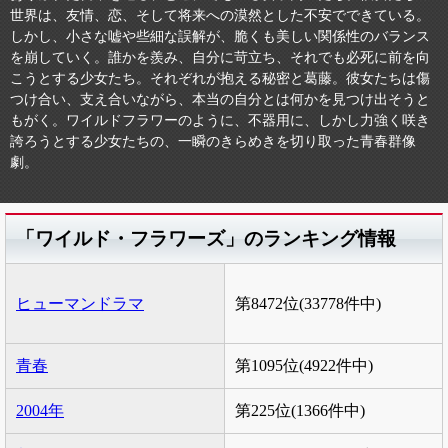
世界は、友情、恋、そして将来への漠然とした不安でできている。
しかし、小さな嘘や些細な誤解が、脆くも美しい関係性のバランス
を崩していく。誰かを羨み、自分に苛立ち、それでも必死に前を向
こうとする少女たち。それぞれが抱える秘密と葛藤。彼女たちは傷
つけ合い、支え合いながら、本当の自分とは何かを見つけ出そうと
もがく。ワイルドフラワーのように、不器用に、しかし力強く咲き
誇ろうとする少女たちの、一瞬のきらめきを切り取った青春群像
劇。
「ワイルド・フラワーズ」のランキング情報
ヒューマンドラマ
第8472位(33778件中)
青春
第1095位(4922件中)
2004年
第225位(1366件中)