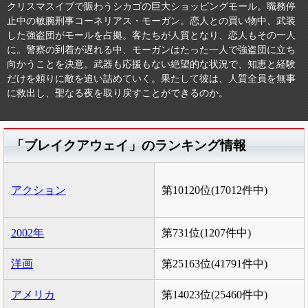
クリスマスイブで賑わうシカゴの巨大ショッピングモール。職務停
止中の敏腕刑事コーネリアス・モーガン。恋人との買い物中、武装
した強盗団がモールを占拠。客たちが人質となり、恋人もその一人
に。警察の到着が遅れる中、モーガンはたった一人で強盗団に立ち
向かうことを決意。武器も応援もない絶望的な状況で、知恵と経験
だけを頼りに敵を追い詰めていく。果たして彼は、人質全員を無事
に救出し、聖なる夜を取り戻すことができるのか。
「ブレイクアウェイ」のランキング情報
アクション
第10120位(17012件中)
2002年
第731位(1207件中)
洋画
第25163位(41791件中)
アメリカ
第14023位(25460件中)