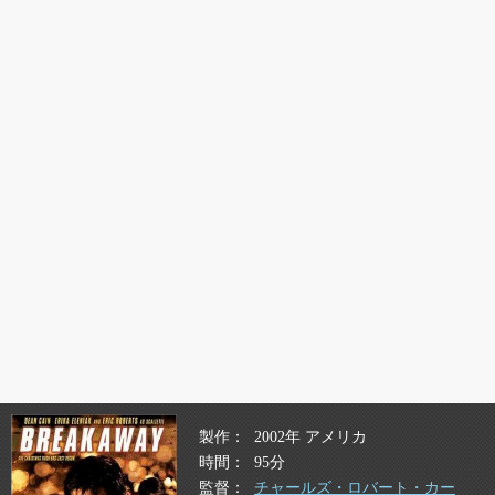
製作
2002年 アメリカ
時間
95分
監督
チャールズ・ロバート・カー