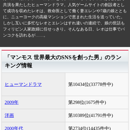
共演を果たしたヒューマンドラマ。人気ゲームサイトの創設者とし
て成功を収めたレオは、救命医として働く妻エレンや7歳の娘ととも
に、ニューヨークの高級マンションで恵まれた生活を送っていた。
しかし互いに多忙なレオとエレンはすれ違いの連続で、娘の世話も
フィリピン人家政婦に任せっきり。そんなある日、レオは仕事でバ
ンコクを訪れるが……。
「マンモス 世界最大のSNSを創った男」のラン
キング情報
ヒューマンドラマ
第10434位(33778件中)
2009年
第298位(1675件中)
洋画
第10389位(41791件中)
2000年代
第2734位(14435件中)