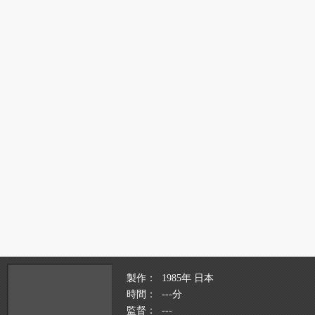
製作
1985年 日本
時間
---分
監督
---