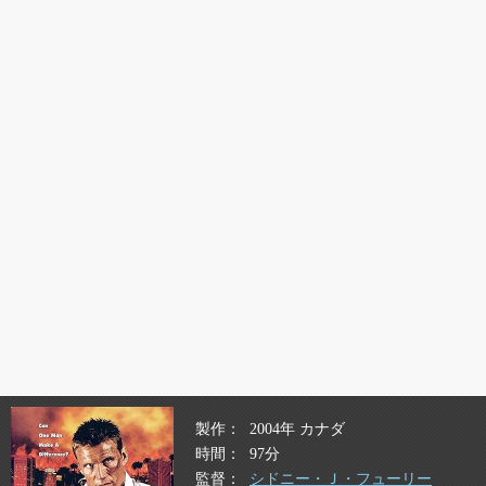
製作
2004年 カナダ
時間
97分
監督
シドニー・Ｊ・フューリー