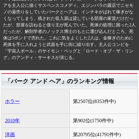
アを主人公に描くサスペンスコメディ。エジンバラの露店でニセモ
ノの薬売りをしていたバークとヘアは、インチキがばれて稼ぎがな
くなってしまう。残された収入源は貸している部屋の家賃だけだっ
たが、部屋を訪ねると借り主が死んでいた。死体の処理に困った2人
だったが、解剖学者のノックス博士のもとに運び込んだところ、死
体は5ポンドで売れた。これに気をよくした2人は、金稼ぎのために
死体を手に入れようと武器を手に街に繰り出す。主人公コンビを
「宇宙人ポール」のサイモン・ペッグと「ロード・オブ・ザ・リン
グ」のアンディ・サーキスが演じる。
「バーク アンド ヘア」のランキング情報
ホラー
第2507位(8353件中)
2010年
第902位(1750件中)
洋画
第20795位(41791件中)