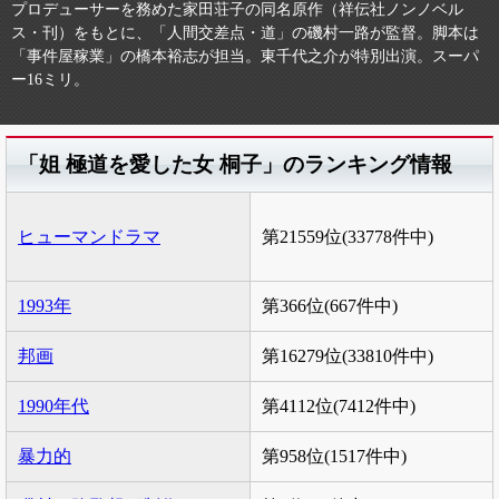
プロデューサーを務めた家田荘子の同名原作（祥伝社ノンノベル
ス・刊）をもとに、「人間交差点・道」の磯村一路が監督。脚本は
「事件屋稼業」の橋本裕志が担当。東千代之介が特別出演。スーパ
ー16ミリ。
「姐 極道を愛した女 桐子」のランキング情報
ヒューマンドラマ
第21559位(33778件中)
1993年
第366位(667件中)
邦画
第16279位(33810件中)
1990年代
第4112位(7412件中)
暴力的
第958位(1517件中)