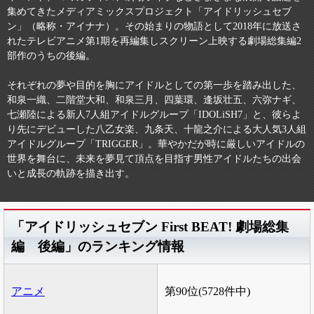
集めてきたメディアミックスプロジェクト「アイドリッシュセブ
ン」（略称・アイナナ）。その始まりの物語として2018年に放送さ
れたテレビアニメ第1期を再編集しスクリーン上映する劇場総集編2
部作のうちの後編。
それぞれの夢や目的を胸にアイドルとしての第一歩を踏み出した、
和泉一織、二階堂大和、和泉三月、四葉環、逢坂壮五、六弥ナギ、
七瀬陸による新人7人組アイドルグループ「IDOLiSH7」と、彼らよ
り先にデビューした八乙女楽、九条天、十龍之介による大人気3人組
アイドルグループ「TRIGGER」。華やかだが時に厳しいアイドルの
世界を舞台に、未来を夢見て頂点を目指す男性アイドルたちの出会
いと成長の軌跡を描き出す。
「アイドリッシュセブン First BEAT! 劇場総集
編 後編」のランキング情報
アニメ
第90位(5728件中)