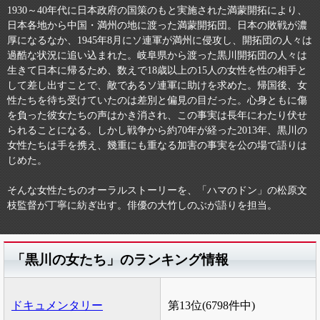
1930～40年代に日本政府の国策のもと実施された満蒙開拓により、
日本各地から中国・満州の地に渡った満蒙開拓団。日本の敗戦が濃
厚になるなか、1945年8月にソ連軍が満州に侵攻し、開拓団の人々は
過酷な状況に追い込まれた。岐阜県から渡った黒川開拓団の人々は
生きて日本に帰るため、数えで18歳以上の15人の女性を性の相手と
して差し出すことで、敵であるソ連軍に助けを求めた。帰国後、女
性たちを待ち受けていたのは差別と偏見の目だった。心身ともに傷
を負った彼女たちの声はかき消され、この事実は長年にわたり伏せ
られることになる。しかし戦争から約70年が経った2013年、黒川の
女性たちは手を携え、幾重にも重なる加害の事実を公の場で語りは
じめた。
そんな女性たちのオーラルストーリーを、「ハマのドン」の松原文
枝監督が丁寧に紡ぎ出す。俳優の大竹しのぶが語りを担当。
「黒川の女たち」のランキング情報
ドキュメンタリー
第13位(6798件中)