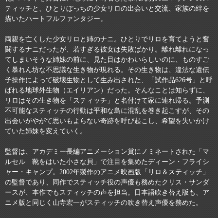
ティッチと、ひとりぼっちの少女リロの出会いと交流、家族の絆を
描いたハートフルファンタジー。
両親を亡くした少女リロと姉のナニ。ひとりでリロを育てようと奮
闘するナニだったが、若すぎる彼女は失敗ばかり。離れ離れになっ
てしまいそうな姉妹の前に、見た目はかわいらしいのに、ものすご
く暴れん坊な不思議な生き物が現れる。その生き物は、違法な遺伝
子操作によって破壊生物として生み出された、「試作品626号」と呼
ばれる地球外生物（エイリアン）だった。そんなことは知らずに、
リロはその生き物を「スティッチ」と名付けて家に連れ帰る。予測
不可能なスティッチの行動は平和な島に混乱を巻き起こすが、その
出会いがやがて思いもよらない奇跡を呼び起こし、希望を失いかけ
ていた姉妹を変えていく。
監督は、アカデミー長編アニメーション賞にノミネートされた「マ
ルセル 靴をはいた小さな貝」で注目を集めたディーン・フライシ
ャー・キャンプ。2002年製作のアニメ映画版「リロ＆スティッチ」
の監督であり、同作でスティッチ役の声優も務めたクリス・サンダ
ースが、本作でもスティッチの声を担当。日本語吹き替え版も、ア
ニメ版と同じく山寺宏一がスティッチの吹き替え声優を務めた。